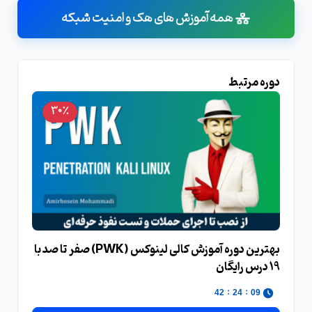
همه آموزش های هک و امنیت شبکه
دوره مرتبط
30٪
بهترین دوره آموزش کالی لینوکس (PWK) صفر تا صد با
19 درس رایگان
:
:
41
24
09