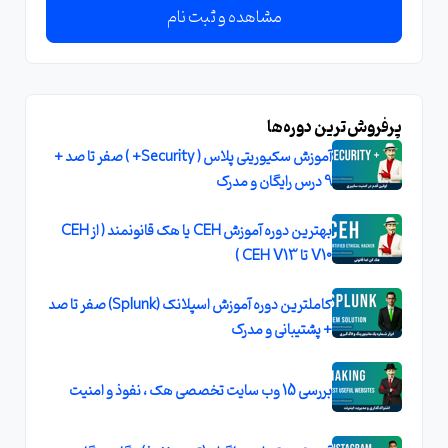
مشاهده و ثبت نام
پرفروش‌ترین دوره‌ها
آموزش سکیوریتی پلاس ( Security+ ) صفر تا صد +
9 درس رایگان و مدرک
بهترین دوره آموزش CEH یا هک قانونمند ( از CEH
V10 تا CEH V13 )
کاملترین دوره آموزش اسپلانک (Splunk) صفر تا صد
+ پشتیبانی و مدرک
بررسی 15 وب سایت تخصصی هک ، نفوذ و امنیت