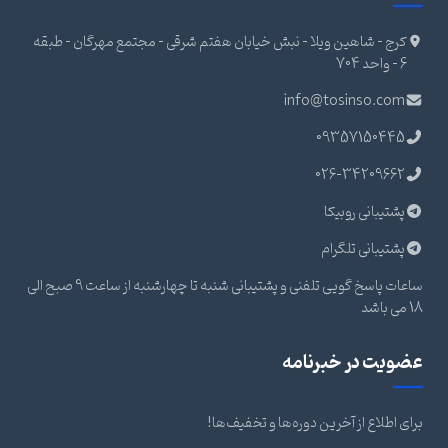
کرج - شاهین ویلا - نبش خیابان هفتم شرقی - مجتمع مهرگان - طبقه
6 - واحد 704
info@tosinso.com
09357150445
026-34209662
پشتیبانی روبیکا
پشتیبانی تلگرام
ساعات پاسخ گویی تلفنی و پشتیبانی شنبه تا چهارشنبه از ساعت 9 صبح الی
18 می باشد
عضویت در خبرنامه
برای اطلاع از آخرین دوره‌ها و تخفیف‌ها!