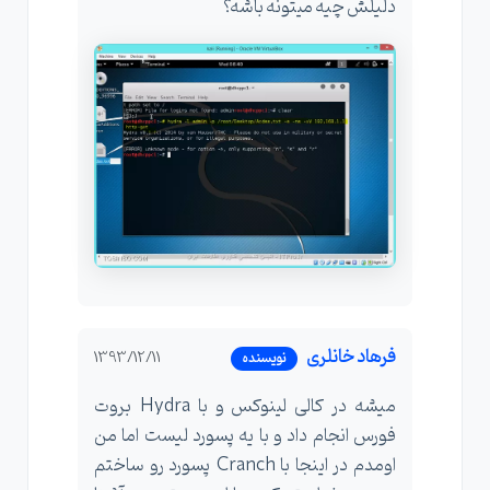
دلیلش چیه میتونه باشه؟
فرهاد خانلری
1393/12/11
نویسنده
میشه در کالی لینوکس و با Hydra بروت
فورس انجام داد و با یه پسورد لیست اما من
اومدم در اینجا با Cranch پسورد رو ساختم