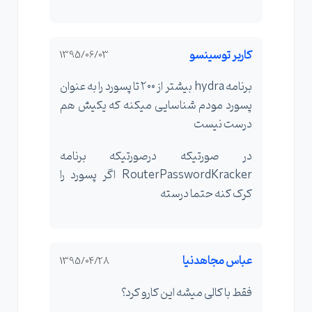
کاربر توسینسو
1395/06/03
برنامه hydra بیشتر از ۲۰۰ تا پسورد را به عنوان
پسورد مودم شناسایی میکنه که یکیش هم
درست نیست
در صورتیکه درصورتیکه برنامه
RouterPasswordKracker اگر پسورد را
کرک کنه حتما درسته
عباس مجاهدنیا
1395/04/28
فقط با کالی میشه این کارو کرد؟