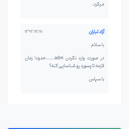
میکرد.
آزاد تباران
1393/12/11
با سلام
در صورت وارد نکردن adm......حدودا زمان
لازمه تا پسورد رو شناسایی کنه؟
با سپاس