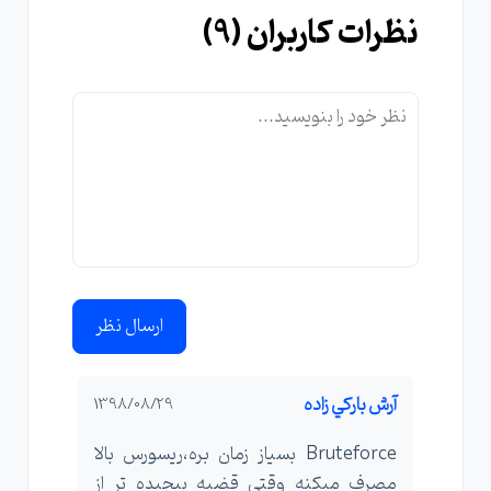
نظرات کاربران (
9
)
ارسال نظر
آرش باركي زاده
1398/08/29
Bruteforce بسياز زمان بره،ريسورس بالا
مصرف ميكنه وقتي قضيه پيچيده تر از