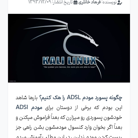
نویسنده:
فرهاد خانلری
تاریخ انتشار: 1393/12/09
چگونه پسورد مودم ADSL را هک کنیم؟
بارها شاهد
این بودم که برخی از دوستان برای
مودم ADSl
خودشون پسوردی رو میزارن که بعداً فراموش میکنن و
بعداً اگر بخوان وارد کنسول مودمشون بشن راهی جز
ریست کردن مودم ندارن ، در این مطلب آموزش میدم