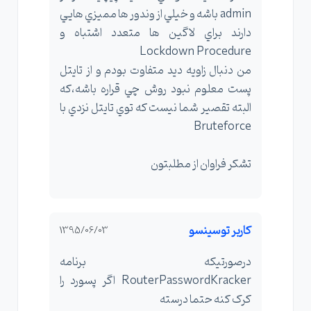
admin باشه و خيلي از وندور ها مميزي هايي
دارند براي لاگين ها متعدد اشتباه و
Lockdown Procedure
من دنبال زاويه ديد متفاوت بودم و از تايتل
پست معلوم نبود روش چي قراره باشه،كه
البته تقصير شما نيست كه توي تايتل نزدي با
Bruteforce
تشكر فراوان از مطلبتون
کاربر توسینسو
1395/06/03
درصورتیکه برنامه
RouterPasswordKracker اگر پسورد را
کرک کنه حتما درسته