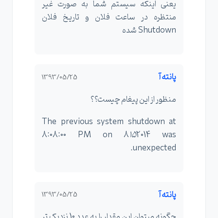
یعنی اینکه سیستم شما به صورت غیر
منتظره در ساعت فلان و تاریخ فلان
Shutdown شده
پانته آ
1393/05/25
منظور از این پیغام چیست؟؟
The previous system shutdown at
8:08:00 PM on ‎8
‎15
‎2014 was
unexpected.
پانته آ
1393/05/25
چگونه میتوان این مقدار را به عدد 10 نزدیک تر