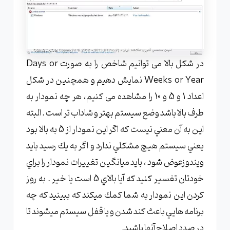
در شکل بالا می توانیم شاخص را به صورت Days or
Weeks or Year نمایش دهیم و همچنین در شکل
اعداد 1 و 5 و 10 را مشاهده می کنیم، هر چه نمودار به
طرف بالا باشد وضع سيستم بهتر و شاداب تر است . البته
اين به آن معني نيست كه اگر اين نمودار از 5 به بالا بود
يعني سيستم هيچ مشكلي ندارد و اگر به يك رسيد بايد
ويندوزعوض شود ، بايد ميانگين تغييرات نمودار را براي
خودتان تفسير كنيد كه آيا بالاي 5 است يا خير . به روز
كردن اين نمودار به شما كمك ميكند كه ببينيد كه چه
برنامه هايي باعث كند شدن و يا قفل سيستم ميشوند تا
در صدد اصلاح آنها باشيد.