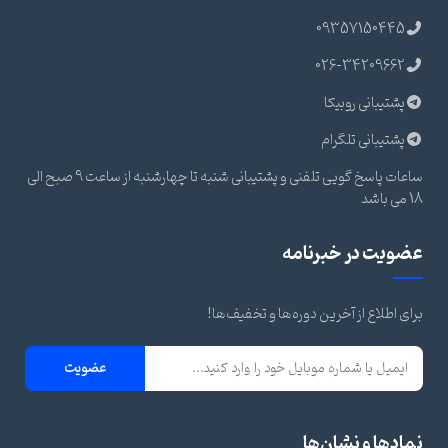
09357150445
026-34209662
پشتیبانی روبیکا
پشتیبانی تلگرام
ساعات پاسخ گویی تلفنی و پشتیبانی شنبه تا چهارشنبه از ساعت 9 صبح الی
18 می باشد
عضویت در خبرنامه
برای اطلاع از آخرین دوره‌ها و تخفیف‌ها!
عضویت
نمادها و نشان‌ها