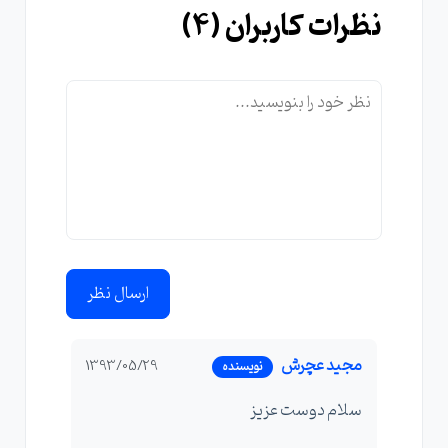
نظرات کاربران (
4
)
ارسال نظر
مجید عچرش
1393/05/29
نویسنده
سلام دوست عزیز