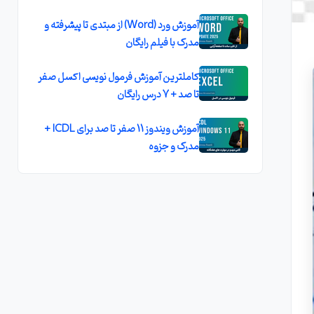
آموزش ورد (Word) از مبتدی تا پیشرفته و
مدرک با فیلم رایگان
کاملترين آموزش فرمول نويسی اکسل صفر
تا صد + 7 درس رايگان
آموزش ویندوز 11 صفر تا صد برای ICDL +
مدرک و جزوه