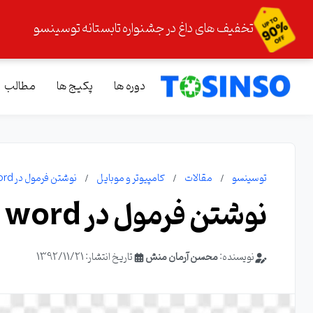
تخفیف های داغ در جشنواره تابستانه توسینسو
دوره ها
پکیج ها
مطالب
توسینسو
مقالات
کامپیوتر و موبایل
نوشتن فرمول در word
نوشتن فرمول در word
نویسنده:
محسن آرمان منش
تاریخ انتشار: 1392/11/21