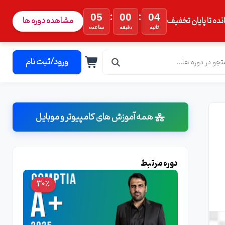
:
:
05
00
02
نده تا پایان تخفیف
مشاهده دوره ها
ثانیه
دقیقه
ساعت
ورود/ثبت نام
همه آموزش های کامپیوتر و موبایل
دوره مرتبط
30٪