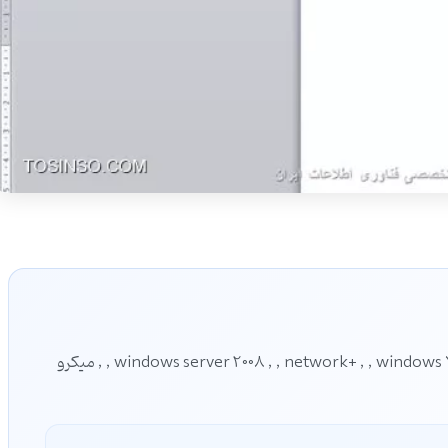
مهندس فناوری اطلاعات دارای مدرک : windows server 2008 , , network+ , , windows 7 , , میکرو