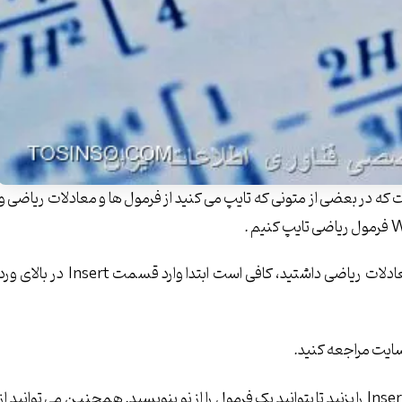
 که در بعضی از متونی که تایپ می کنید از فرمول ها و معادلات ریاضی و
وقتی در Word مشغول تایپ هستید هر جا نیاز به نوشتن معادلات ریاضی داشتید، کافی است ابتدا وارد قسمت Insert در بالای و
ایت مراجعه کنید.
سپس روی Equation کلیک کنید و گزینه Insert New Equation را بزنید تا بتوانید یک فرمول را از نو بنویسید. همچنین می توانید از