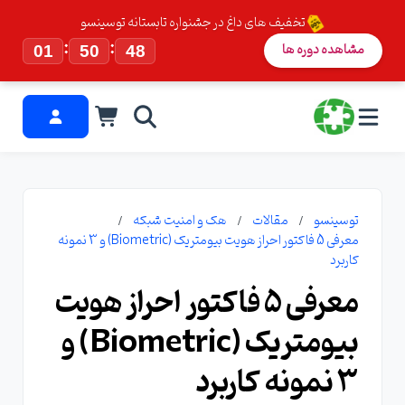
تخفیف های داغ در جشنواره تابستانه توسینسو
:
:
مشاهده دوره ها
01
50
48
توسینسو
مقالات
هک و امنیت شبکه
معرفی 5 فاکتور احراز هویت بیومتریک (Biometric) و 3 نمونه
کاربرد
معرفی 5 فاکتور احراز هویت
بیومتریک (Biometric) و
3 نمونه کاربرد