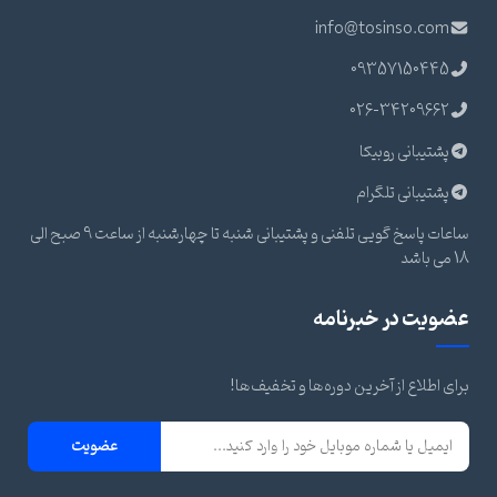
info@tosinso.com
09357150445
026-34209662
پشتیبانی روبیکا
پشتیبانی تلگرام
ساعات پاسخ گویی تلفنی و پشتیبانی شنبه تا چهارشنبه از ساعت 9 صبح الی
18 می باشد
عضویت در خبرنامه
برای اطلاع از آخرین دوره‌ها و تخفیف‌ها!
عضویت