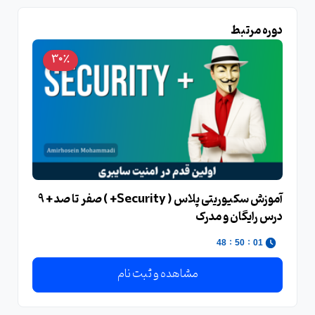
دوره مرتبط
30٪
آموزش سکیوریتی پلاس ( Security+ ) صفر تا صد + 9
درس رایگان و مدرک
:
:
48
50
01
مشاهده و ثبت نام