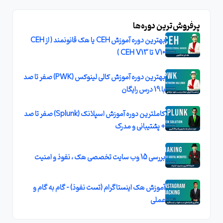
پرفروش‌ترین دوره‌ها
بهترین دوره آموزش CEH یا هک قانونمند ( از CEH
V10 تا CEH V13 )
بهترین دوره آموزش کالی لینوکس (PWK) صفر تا صد
با 19 درس رایگان
کاملترین دوره آموزش اسپلانک (Splunk) صفر تا صد
+ پشتیبانی و مدرک
بررسی 15 وب سایت تخصصی هک ، نفوذ و امنیت
آموزش هک اینستاگرام (تست نفوذ) - گام به گام و
عملی