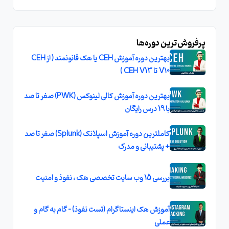
پرفروش‌ترین دوره‌ها
بهترین دوره آموزش CEH یا هک قانونمند ( از CEH
V10 تا CEH V13 )
بهترین دوره آموزش کالی لینوکس (PWK) صفر تا صد
با 19 درس رایگان
کاملترین دوره آموزش اسپلانک (Splunk) صفر تا صد
+ پشتیبانی و مدرک
بررسی 15 وب سایت تخصصی هک ، نفوذ و امنیت
آموزش هک اینستاگرام (تست نفوذ) - گام به گام و
عملی