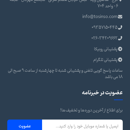
6 - واحد 704
info@tosinso.com
09357150445
026-34209662
پشتیبانی روبیکا
پشتیبانی تلگرام
ساعات پاسخ گویی تلفنی و پشتیبانی شنبه تا چهارشنبه از ساعت 9 صبح الی
18 می باشد
عضویت در خبرنامه
برای اطلاع از آخرین دوره‌ها و تخفیف‌ها!
عضویت