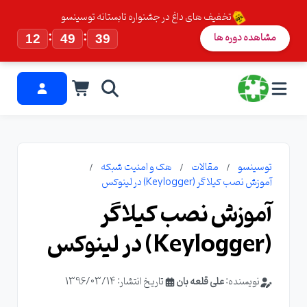
تخفیف های داغ در جشنواره تابستانه توسینسو
:
:
مشاهده دوره ها
12
49
39
توسینسو
مقالات
هک و امنیت شبکه
آموزش نصب کیلاگر (Keylogger) در لینوکس
آموزش نصب کیلاگر
(Keylogger) در لینوکس
نویسنده:
علی قلعه بان
تاریخ انتشار: 1396/03/14