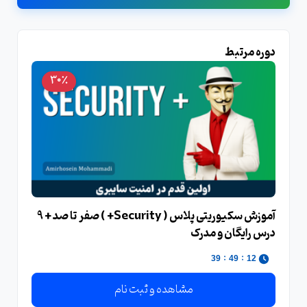
دوره مرتبط
30٪
آموزش سکیوریتی پلاس ( Security+ ) صفر تا صد + 9
درس رایگان و مدرک
:
:
39
49
12
مشاهده و ثبت نام