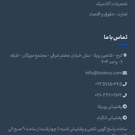
تحصیلات آکادمیک
تجارت ، حقوق و اقتصاد
تماس با ما
کرج - شاهین ویلا - نبش خیابان هفتم شرقی - مجتمع مهرگان - طبقه
6 - واحد 704
info@tosinso.com
09357150445
026-34209662
پشتیبانی روبیکا
پشتیبانی تلگرام
ساعات پاسخ گویی تلفنی و پشتیبانی شنبه تا چهارشنبه از ساعت 9 صبح الی