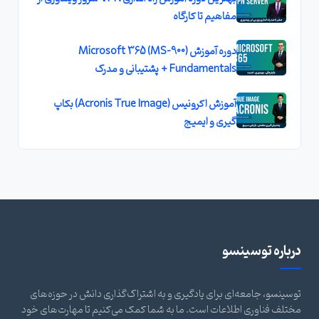
مفاهیم تا کارگاه
دوره آموزش (MS-900) Microsoft 365
Fundamentals + پشتیبانی و مدرک
آموزش اکرونیس (Acronis True Image) بکاپ
گیری و ایمیج
درباره توسینسو
توسینسو، جامعه‌ای برای یادگیری و به اشتراک‌گذاری دانش در حوزه‌های
مختلف فناوری اطلاعات است. ما به شما کمک می‌کنیم تا مهارت‌های خود