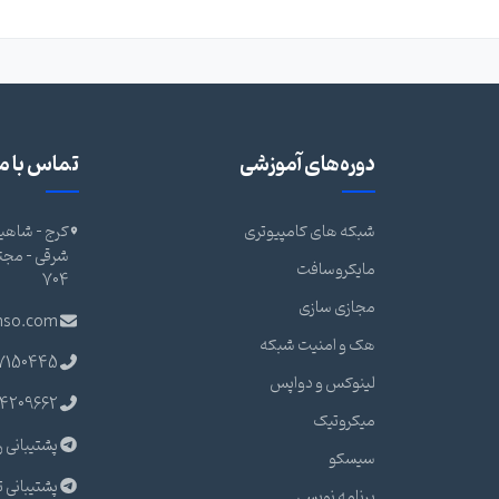
دوره‌های آموزشی
تماس با ما
شبکه های کامپیوتری
کرج - شاهین
مایکروسافت
704
مجازی سازی
nso.com
هک و امنیت شبکه
7150445
لینوکس و دواپس
4209662
میکروتیک
پشتیبانی ر
سیسکو
پشتیبانی ت
برنامه نویسی