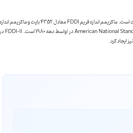
استاندارد FDDI دارای اندازه فریم بزرگتر از استاندارد خانواده اترنت است. ماکزیمم اندازه فریم FDDI معادل 4352 بایت و ماکزیمم انداز
فریم اترنت 1500 بایت است.FDDI محصول American National Standards Institute در اواسط دهه 1980 است.