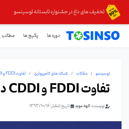
تخفیف های داغ در جشنواره تابستانه توسینسو
دوره ها
پکیج ها
مطالب
توسینسو
مقالات
شبکه های کامپیوتری
تفاوت FDDI و CDDI در چیست؟
تفاوت FDDI و CDDI در چیست؟
نویسنده:
الهه موبد
تاریخ انتشار: 1393/10/16