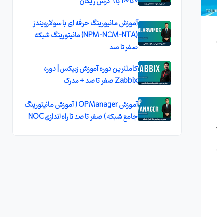
0 تا 100 با 9 درس رایگان
آموزش مانیورینگ حرفه ای با سولارویندز
(NPM-NCM-NTA) مانیتورینگ شبکه
CD
صفر تا صد
کاملترین دوره آموزش زبیکس | دوره
Zabbix صفر تا صد + مدرک
آموزش OPManager ( آموزش مانیتورینگ
D
جامع شبکه ) صفر تا صد تا راه اندازی NOC