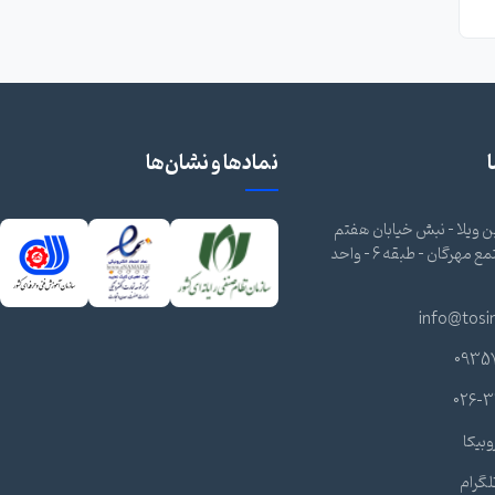
نمادها و نشان‌ها
 ویلا - نبش خیابان هفتم
شرقی - مجتمع مهرگان - طبقه 6 - واحد
info@tosi
0935
026-3
وبیکا
لگرام