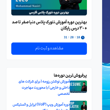
بهترین دوره آموزش نتورک پلاس دنیا صفر تا صد
+ 30 درس رایگان
:
:
30
28
18
مشاهده و ثبت نام
پرفروش‌ترین دوره‌ها
آموزش نوشتن رزومه ( برای شرکت های
داخلی و خارجی ) با محوریت مهاجرت
تخصصی
دوره آموزش ویپ (VoIP) ایزابل و الستیکس