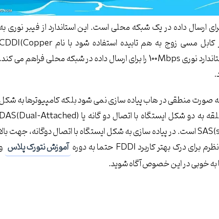
FFDI(Fiber Distribu استانداردی برای ارسال داده در یک شبکه محلی است. این استاندارد از فیبر نوری به
عنوان رسانه انتقال استفاده می کند. اگر در این استاندارد از کابل مسی زوج به هم تابیده استفاده شود با نام DI(Copper
Distributed Data Interface) شناخته می شود. FDDI استاندارد نوری 100Mbps را برای ارسال داده در شبکه محلی فراهم می کند.
لقه به صورت منطقی در هاب پیاده سازی نمی شود بلکه کامپیوترها به شکل
حلقه ی واقعی به یکدیگر وصل می شوند. این پیاده سازی حلقه به دو شکل ایستگاه با اتصال دو گانه یا (AS(Dual-Attached
Station و ایستگاه تک اتصال یا (SAS(single-attached station است. در پیاده سازی به شکل ایستگاه با اتصال دوگانه، جهت بالا
بهتر کاربرد FDDI حتما به دوره
آموزش نتورک پلاس
و
 به خوبی در این خصوص آگاه شوید.