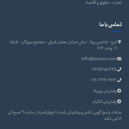
تجارت ، حقوق و اقتصاد
تماس با ما
کرج - شاهین ویلا - نبش خیابان هفتم شرقی - مجتمع مهرگان - طبقه
6 - واحد 704
info@tosinso.com
09357150445
026-34209662
پشتیبانی روبیکا
پشتیبانی تلگرام
ساعات پاسخ گویی تلفنی و پشتیبانی شنبه تا چهارشنبه از ساعت 9 صبح الی
18 می باشد