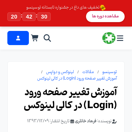
تخفیف های داغ در جشنواره تابستانه توسینسو
:
:
مشاهده دوره ها
20
42
30
توسینسو
مقالات
لینوکس و دواپس
آموزش تغییر صفحه ورود (Login) در کالی لینوکس
آموزش تغییر صفحه ورود
(Login) در کالی لینوکس
نویسنده:
فرهاد خانلری
تاریخ انتشار: 1393/12/09