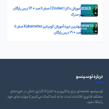
آموزش داکر ( Docker ) صفر تا صد + 14 درس رايگان
و مدرک
بهترين دوره آموزش کوبرنتيز Kubernetes صفر تا
صد + 19 درس رايگان
درباره توسینسو
توسینسو، جامعه‌ای برای یادگیری و به اشتراک‌گذاری دانش در حوزه‌های
مختلف فناوری اطلاعات است. ما به شما کمک می‌کنیم تا مهارت‌های خود
را ارتقا دهید.