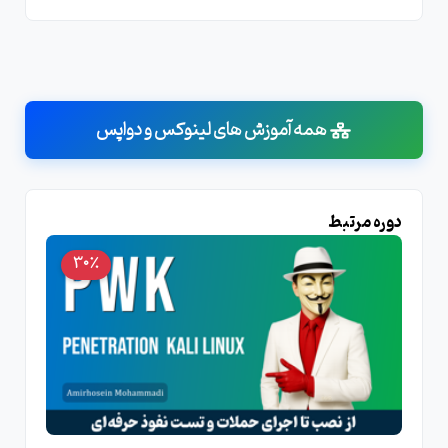
همه آموزش های لینوکس و دواپس
دوره مرتبط
30٪