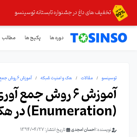
تخفیف های داغ در جشنواره تابستانه توسینسو
دوره ها
پکیج ها
مطالب
توسینسو
مقالات
هک و امنیت شبکه
آموزش 6 روش جمع آوری اطلاعات (Enumeration) در هک و نفوذ
آموزش 6 روش جمع آ
(Enumeration) در هک و نفوذ
نویسنده:
احسان امجدی
تاریخ انتشار: 1394/04/27