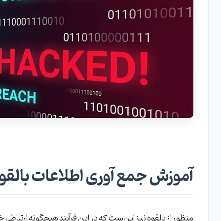
سخت افزار با آسیب پذیری‌های شناخته شده
روترهای تحت وب سیسکو
اطلاعات کاربری در معرض خطر
آموزش Email Harvesting
آموزش Whois Enumeration
آموزش استفاده از recon-ng
آموزش جمع آوری اطلاعات بالقو
منظور از بالقوه نیز این‌ست که در این فرآیند هیچگونه ارتبا