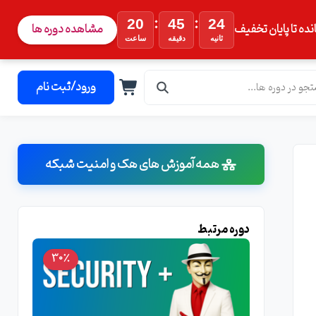
:
:
20
45
23
نده تا پایان تخفیف
مشاهده دوره ها
ثانیه
دقیقه
ساعت
ورود/ثبت نام
همه آموزش های هک و امنیت شبکه
دوره مرتبط
30٪