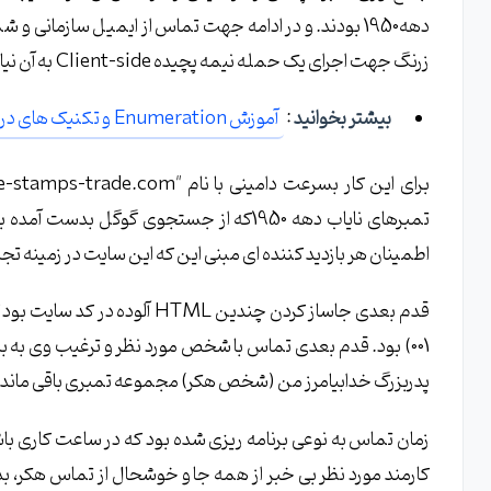
دهه1950 بودند. و در ادامه جهت تماس از ایمیل سازمانی
زرنگ جهت اجرای یک حمله نیمه پچیده Client-side به آن نیاز داشت.
بیشتر بخوانید
:
آموزش Enumeration و تکنیک های دریافت اطلاعات از هدف نفوذ
تمبرهای نایاب دهه 1950که از جستجوی گوگل
اطمینان هر بازدید کننده ای مبنی این که این سایت در زمینه تج
001) بود. قدم بعدی تماس با شخص مورد نظر و ترغیب وی به ب
پدربزرگ خدابیامرز من (شخص هکر) مجموعه تمبری باقی مانده ا
زمان تماس به نوعی برنامه ریزی شده بود که در ساعت کاری باشد 
کارمند مورد نظر بی خبر از همه جا و خوشحال از تماس هکر، بد