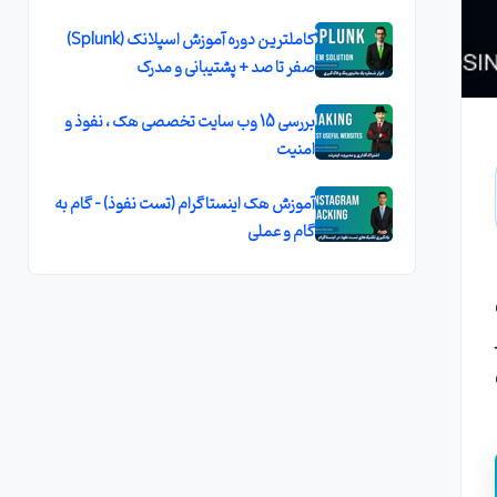
کاملترین دوره آموزش اسپلانک (Splunk)
صفر تا صد + پشتیبانی و مدرک
بررسی 15 وب سایت تخصصی هک ، نفوذ و
امنیت
آموزش هک اینستاگرام (تست نفوذ) - گام به
گام و عملی
ی