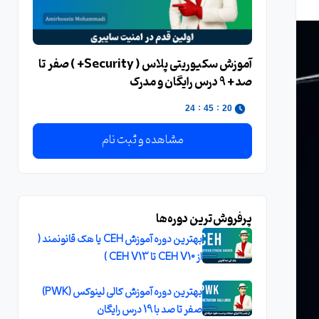
آموزش سکیوریتی پلاس ( Security+ ) صفر تا
صد + 9 درس رایگان و مدرک
:
:
23
45
20
مشاهده و ثبت نام
پرفروش‌ترین دوره‌ها
بهترین دوره آموزش CEH یا هک قانونمند (
از CEH V10 تا CEH V13 )
بهترین دوره آموزش کالی لینوکس (PWK)
صفر تا صد با 19 درس رایگان