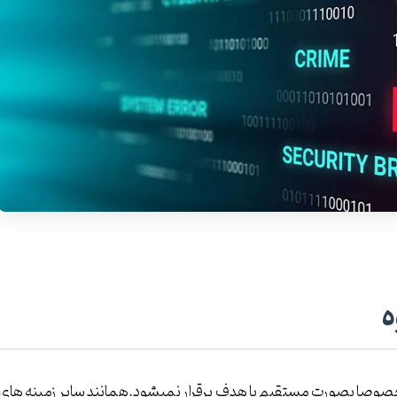
ه
طی خصوصا بصورت مستقیم با هدف برقرار نمیشود.همانند سایر زمینه های