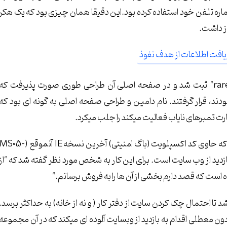
 و شماره تلفن خود استفاده کرده بود.این دقیقا همان چیزی بود که یک هکر
برای این کار بسرعت دامینی با نام "rare-stamps-trade.com" ثبت شد و در صفحه اصلی آن طراحی طوری صورت پذیرفت که
 بدست آمده بودند، قرار گرفتند. نام دامین و طراحی صفحه اصلی به گونه ای بود که
ارت تمبرهای نایاب فعالیت میکند را جلب میکرد.
قدم بعدی جاساز کردن چندین HTML آلوده در کد سایت بود که حاوی کد اکسپلویت (باگ امنیتی) آخرین نسخه IE آنموقع (5
ازدید از وب سایت است. برای این کار به شخص مورد نظر گفته شد که "از
ست که قصد دارم بخشی از آن ها را به فروش برسانم."
تا احتمال چک کردن سایت از دفتر کار ( و نه از خانه) به حداکثر برسد.
ون معطلی اقدام به بازدید از وبسایت آلوده ای میکند که در آن مجموعه