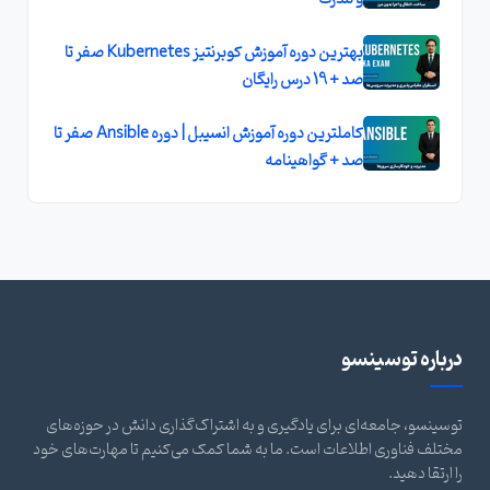
بهترين دوره آموزش کوبرنتيز Kubernetes صفر تا
صد + 19 درس رايگان
کاملترين دوره آموزش انسيبل | دوره Ansible صفر تا
صد + گواهينامه
درباره توسینسو
توسینسو، جامعه‌ای برای یادگیری و به اشتراک‌گذاری دانش در حوزه‌های
مختلف فناوری اطلاعات است. ما به شما کمک می‌کنیم تا مهارت‌های خود
را ارتقا دهید.