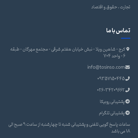
تجارت ، حقوق و اقتصاد
تماس با ما
کرج - شاهین ویلا - نبش خیابان هفتم شرقی - مجتمع مهرگان - طبقه
6 - واحد 704
info@tosinso.com
09357150445
026-34209662
پشتیبانی روبیکا
پشتیبانی تلگرام
ساعات پاسخ گویی تلفنی و پشتیبانی شنبه تا چهارشنبه از ساعت 9 صبح الی
18 می باشد