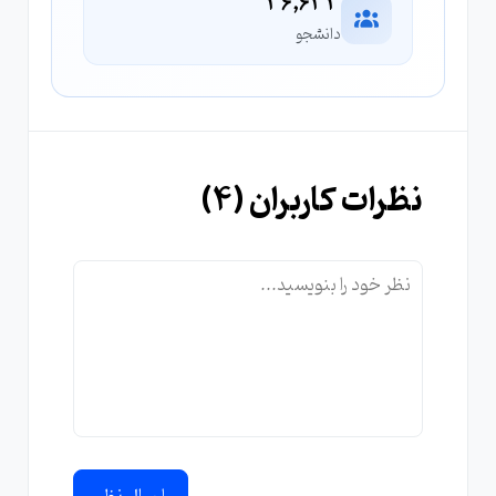
36,633
دانشجو
نظرات کاربران (
4
)