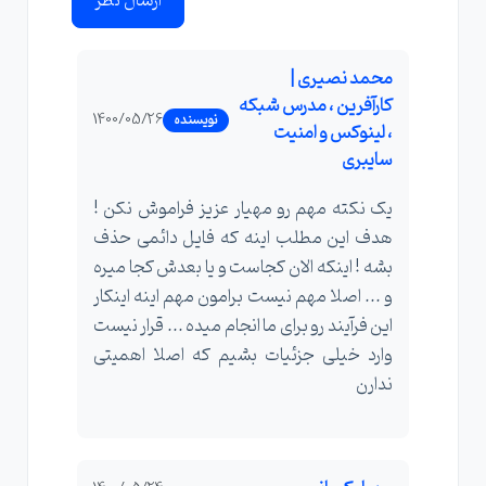
ارسال نظر
محمد نصیری |
کارآفرین ، مدرس شبکه
1400/05/26
نویسنده
، لینوکس و امنیت
سایبری
یک نکته مهم رو مهیار عزیز فراموش نکن !
هدف این مطلب اینه که فایل دائمی حذف
بشه ! اینکه الان کجاست و یا بعدش کجا میره
و ... اصلا مهم نیست برامون مهم اینه اینکار
این فرآیند رو برای ما انجام میده ... قرار نیست
وارد خیلی جزئیات بشیم که اصلا اهمیتی
ندارن