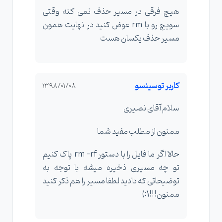
هیچ فرقی در مسیر حذف نمی کنه وقتی
سویچ رو با rm عوض کنید در نهایت همون
مسیر حذف یکسان هست
کاربر توسینسو
1398/01/08
سلام آقای نصیری
ممنون از مطلب مفید شما
حالا اگر ما فایل را با دستور rm -rf پاک کنیم
تو چه مسیری ذخیره میشه با توجه به
توضیحاتی که دادید لطفا مسیر را هم ذکر کنید
ممنون!!!1:)