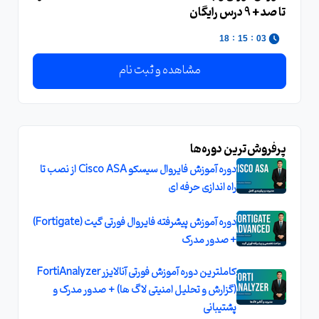
تا صد + 9 درس رایگان
:
:
17
15
03
مشاهده و ثبت نام
پرفروش‌ترین دوره‌ها
دوره آموزش فایروال سیسکو Cisco ASA از نصب تا
راه اندازی حرفه ای
دوره آموزش پیشرفته فایروال فورتی گیت (Fortigate)
+ صدور مدرک
کاملترین دوره آموزش فورتی آنالایزر FortiAnalyzer
(گزارش و تحلیل امنیتی لاگ ها) + صدور مدرک و
پشتیبانی