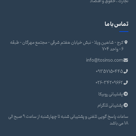
تجارت ، حقوق و اقتصاد
تماس با ما
کرج - شاهین ویلا - نبش خیابان هفتم شرقی - مجتمع مهرگان - طبقه
6 - واحد 704
info@tosinso.com
09357150445
026-34209662
پشتیبانی روبیکا
پشتیبانی تلگرام
ساعات پاسخ گویی تلفنی و پشتیبانی شنبه تا چهارشنبه از ساعت 9 صبح الی
18 می باشد