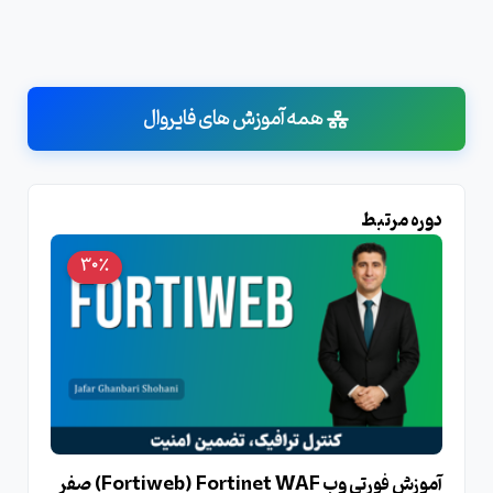
همه آموزش های فایروال
دوره مرتبط
30٪
آموزش فورتی وب Fortiweb) Fortinet WAF) صفر