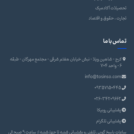
تحصیلات آکادمیک
تجارت ، حقوق و اقتصاد
تماس با ما
کرج - شاهین ویلا - نبش خیابان هفتم شرقی - مجتمع مهرگان - طبقه
6 - واحد 704
info@tosinso.com
09357150445
026-34209662
پشتیبانی روبیکا
پشتیبانی تلگرام
ساعات پاسخ گویی تلفنی و پشتیبانی شنبه تا چهارشنبه از ساعت 9 صبح الی