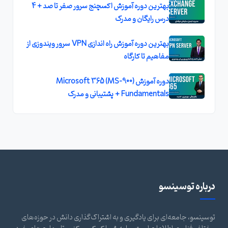
بهترین دوره آموزش اکسچنج سرور صفر تا صد + 4
درس رایگان و مدرک
بهترین دوره آموزش راه اندازی VPN سرور ویندوزی از
مفاهیم تا کارگاه
دوره آموزش (MS-900) Microsoft 365
Fundamentals + پشتیبانی و مدرک
درباره توسینسو
توسینسو، جامعه‌ای برای یادگیری و به اشتراک‌گذاری دانش در حوزه‌های