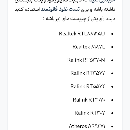
خریداری کنید،
که قابلیت مانیتور مود و پکت اینجکشن
داشته باشه و برای
تست نفوذ قانونمند
استفاده کنید
باید دارای یکی از چیپست های زیر باشه :
Realtek RTL8812AU
Realtek 8187L
Ralink RT5370N
Ralink RT3572
Ralink RT5572
Ralink RT3070
Ralink RT307
Atheros AR9271