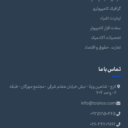
گرافیک کامپیوتری
اینترنت اشیاء
سخت افزار کامپیوتر
تحصیلات آکادمیک
تجارت ، حقوق و اقتصاد
تماس با ما
کرج - شاهین ویلا - نبش خیابان هفتم شرقی - مجتمع مهرگان - طبقه
6 - واحد 704
info@tosinso.com
09357150445
026-34209662