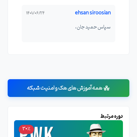
ehsan siroosian
1401/06/24
سپاس حمید جان،
همه آموزش های هک و امنیت شبکه
دوره مرتبط
30٪