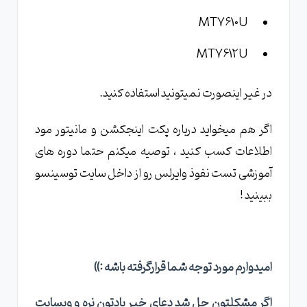
MT7610U
MT7612U
در غیر اینصورت نمیتونید استفاده کنید.
اگر هم میخواید درباره پکت اینجکشن و مانیتور مود
اطلاعات کسب کنید ، توصیه میکنم حتما دوره های
آموزشی تست نفوذ وایرلس رو از داخل سایت توسینسو
ببینید !
امیدوارم مورد توجه شما قرارگرفته باشه
:))
اگر مشکلتون حل شد دعای خیر یادتون نره و وبسایت