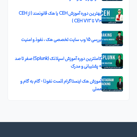
بهترین دوره آموزش CEH یا هک قانونمند ( از CEH
V10 تا CEH V13 )
بررسی 15 وب سایت تخصصی هک ، نفوذ و امنیت
کاملترین دوره آموزش اسپلانک (Splunk) صفر تا صد
+ پشتیبانی و مدرک
آموزش هک اینستاگرام (تست نفوذ) - گام به گام و
عملی