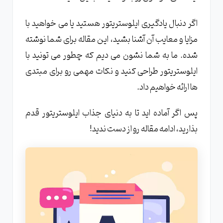
ایلوستریتور
اگر دنبال یادگیری ایلوستریتور هستید یا می خواهید با
طراحی اینفوگرافیک و محتوای تبلیغاتی با
ایلوستریتور
مزایا و معایب آن آشنا بشید، این مقاله برای شما نوشته
شده. ما به شما نشون می دیم که چطور می تونید با
مقایسه ایلوستریتور با نرم افزارهای مشابه
ایلوستریتور طراحی کنید و نکات مهمی رو برای مبتدی
تفاوت های کلیدی بین ایلوستریتور و فتوشاپ
ها ارائه خواهیم داد.
چیست؟
مقایسه قابلیت های ایلوستریتور و کورل دراو
پس اگر آماده اید تا به دنیای جذاب ایلوستریتور قدم
(CorelDRAW)
بذارید، ادامه مقاله رو از دست ندید!
بهترین جایگزین های نرم افزاری برای ایلوستریتور
کدامند؟
مزایا و معایب استفاده از نرم افزار ایلوستریتور
مزایای استفاده از ایلوستریتور
معایب استفاده از ایلوستریتور
مزایای استفاده از ایلوستریتور برای طراحان حرفه ای