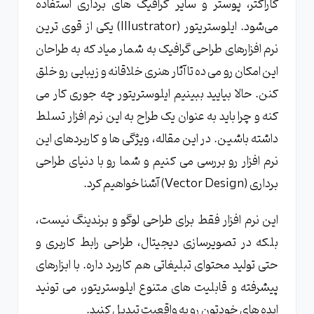
افزارهای طراحی تبدیل شد؟
کاراکتر، پوستر و سایر گرافیک‌ های برداری استفاده
نقش ادوبی در توسعه ایلوستریتور
می‌شود. ایلوستریتور (Illustrator) یکی از قوی ترین
نرم افزارهای طراحی گرافیک به شمار میاد که به طراحان
ویژگی های کلیدی نرم افزار ایلوستریتور
این امکان رو می ده تا آثار هنری خلاقانه و زیبایی رو خلق
طراحی برداری (Vector Design) در ایلوستریتور
کنن. حالا بیایید ببینیم ایلوستریتور چه جوری کار می
چگونه کار می کند؟
کنه و چرا باید به عنوان یک طراح به این نرم افزار تسلط
ابزارهای پیشرفته طراحی و ویرایش در ایلوستریتور
داشته باشین. در این مقاله، ویژگی ها و کاربردهای این
قابلیت های تایپوگرافی و متن در ایلوستریتور
نرم افزار رو بررسی می کنیم و شما رو با دنیای طراحی
پشتیبانی از فرمت های مختلف فایل توسط
برداری (Vector Design) آشنا خواهیم کرد.
ایلوستریتور
کاربردهای متنوع ایلوستریتور در دنیای گرافیک
این نرم افزار فقط برای طراحی لوگو و برندینگ نیست،
بلکه در تصویرسازی دیجیتال، طراحی رابط کاربری و
طراحی لوگو و برندینگ با ایلوستریتور
حتی تولید محتوای تبلیغاتی هم کاربرد داره. با ابزارهای
چگونه با ایلوستریتور کاراکتر و تصویرسازی دیجیتال
انجام دهیم؟
پیشرفته و قابلیت های متنوع ایلوستریتور، می تونید
ایده های خودتون رو به واقعیت تبدیل کنید.
طراحی رابط کاربری (UI Design) با استفاده از