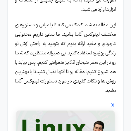
تقویت می کنید، بلکه به دنیای جدیدی از امکانات و
مشاهده محتوای فایل ها با cat، less و more
ابزارها وارد می شید.
جستجوی فایل ها با find و locate چگونه انجام
این مقاله به شما کمک می کنه تا با مبانی و دستورهای
می شود؟
مختلف لینوکس آشنا بشید. ما سعی داریم محتوایی
مدیریت کاربران و مجوزها در لینوکس
کاربردی و مفید ارائه بدیم که بتونید به راحتی ازش تو
چگونه کاربران را با useradd و userdel مدیریت
زندگی روزمره استفاده کنید. بی صبرانه منتظریم که شما
کنیم؟
رو در این سفر هیجان انگیز همراهی کنیم. پس بیاید با
تغییر رمز عبور کاربران با passwd چگونه است؟
هم شروع کنیم! مقاله رو تا انتها دنبال کنید تا با بهترین
مدیریت گروه ها با groupadd و groupdel
روش ها و نکات کلیدی در مورد دستورات لینوکس آشنا
تنظیم مجوزهای دسترسی با chmod، chown و
بشید.
chgrp چگونه انجام می شود؟
مدیریت پردازش ها در لینوکس
X
نمایش پردازش های فعال با ps و top چگونه
است؟