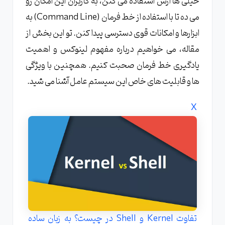
خیلی ها ازش استفاده می کنن، به کاربران این امکان رو
می ده تا با استفاده از خط فرمان (Command Line) به
مشاهده وضعیت پورت ها با netstat چگونه است؟
ابزارها و امکانات قوی دسترسی پیدا کنن. تو این بخش از
انتقال داده بین سیستم ها با scp و rsync چگونه
انجام می شود؟
مقاله، می خواهیم درباره مفهوم لینوکس و اهمیت
دستورات پیشرفته تر برای کاربران حرفه ای تر
یادگیری خط فرمان صحبت کنیم. همچنین با ویژگی
لینوکس
ها و قابلیت های خاص این سیستم عامل آشنا می شید.
زمان بندی وظایف خودکار با cron چگونه است؟
X
نتیجه گیری
تفاوت Kernel و Shell در چیست؟ به زبان ساده