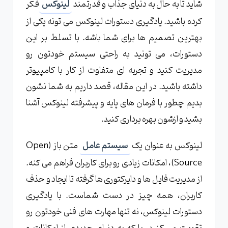
شاید تا به حال به دنیای جذاب و قدرتمند
لینوکس
فکر
لینوکس چیست و چرا باید از آن استفاده کنیم؟
کرده باشید. یادگیری دستورات لینوکس می تونه یکی از
خط فرمان لینوکس چه کاربردهایی دارد؟
بهترین تصمیم ها برای شما باشه. با تسلط بر این
چگونه به ترمینال لینوکس دسترسی پیدا کنیم؟
دستورات، می تونید به راحتی سیستم خودتون رو
مدیریت کنید و تجربه ای متفاوت از کار با کامپیوتر
دستورات پایه لینوکس که باید بدانید
داشته باشید. در این مقاله، قصد داریم به شما نشون
چگونه مسیر جاری را با دستور pwd بیابیم؟
بدیم چطور با فرمان های پایه و پیشرفته لینوکس آشنا
لیست کردن فایل ها و پوشه ها با دستور ls
بشید و ازشون بهره برداری کنید.
تغییر دایرکتوری با دستور cd چگونه انجام می شود؟
لینوکس به عنوان یک
سیستم عامل
متن باز (Open
ایجاد فایل و پوشه با دستورات touch و mkdir
Source)، امکانات زیادی رو برای کاربران فراهم می کنه.
حذف فایل و پوشه با دستورات rm و rmdir
از مدیریت فایل ها و دایرکتوری ها گرفته تا ایجاد و حذف
مدیریت فایل ها و دایرکتوری ها در لینوکس
کاربران، همه چیز در دست شماست. با یادگیری
کپی کردن فایل ها با دستور cp چگونه است؟
دستورات لینوکس، نه تنها مهارت های فنی خودتون رو
جابجایی و تغییر نام فایل ها با mv