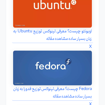
اوبونتو چیست؟ معرفی لینوکس توزیع Ubuntu به
زبان بسیار ساده مشاهده مقاله
X
Fedora چیست؟ معرفی لینوکس توزیع فدورا به زبان
بسیار ساده مشاهده مقاله
X