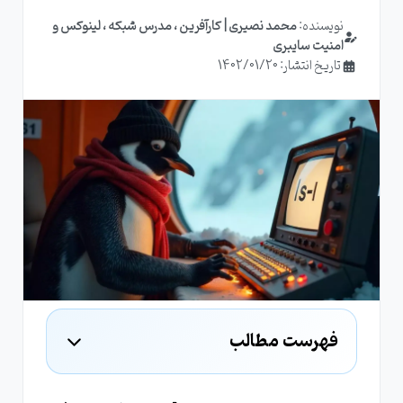
نویسنده:
محمد نصیری | کارآفرین ، مدرس شبکه ، لینوکس و
امنیت سایبری
تاریخ انتشار: 1402/01/20
فهرست مطالب
آشنایی با لینوکس و خط فرمان (Command
Line)