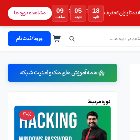
:
:
09
05
17
نده تا پایان تخفیف
مشاهده دوره ها
ثانیه
دقیقه
ساعت
ورود/ثبت نام
همه آموزش های هک و امنیت شبکه
دوره مرتبط
30٪