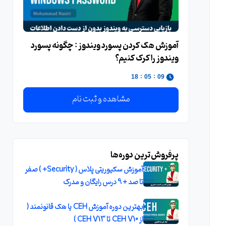
آموزش هک کردن پسورد ويندوز : چگونه پسورد
ويندوز را کرک کنيم؟
:
:
17
05
09
مشاهده و ثبت نام
پرفروش‌ترین دوره‌ها
آموزش سکیوریتی پلاس ( Security+ ) صفر
تا صد + 9 درس رایگان و مدرک
بهترین دوره آموزش CEH یا هک قانونمند (
از CEH V10 تا CEH V13 )