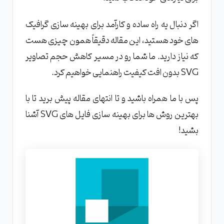
مقایسه ابزار SVGOMG با سایر ابزارهای بهینه
سازی SVG
اگر دنبال یه راه ساده و کارآمد برای بهینه سازی گرافیک
های خود هستید، این مقاله دقیقاً همون چیزی هست
مقایسه با SVGO: کدام بهتر است؟
که نیاز دارید. ما شما رو در مسیر کاهش حجم تصاویر
بررسی NanoSVGO در مقابل SVGOMG
SVG بدون افت کیفیت راهنمایی خواهیم کرد.
مزایا و معایب هر ابزار بهینه سازی SVG
مزایای استفاده از ابزار آنلاین SVGOMG
پس با ما همراه باشید و تا انتهای مقاله پیش برید تا با
بهترین روش ها برای بهینه سازی فایل های SVG آشنا
رایگان بودن و دسترسی آسان آنلاین
بشید!
سرعت بالا در پردازش فایل ها: چرا مهم است؟
رابط کاربری ساده و کاربردی: تجربه کاربری بهتر
نکات کلیدی در بهینه سازی فایل های SVG با
استفاده از SVGOMG
انتخاب تنظیمات مناسب برای کاهش حجم بهتر
فایل ها