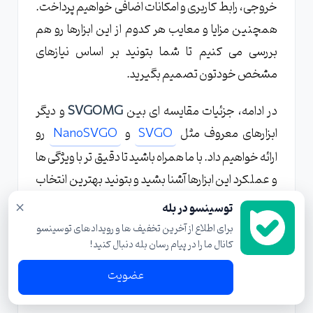
خروجی، رابط کاربری و امکانات اضافی خواهیم پرداخت.
همچنین مزایا و معایب هر کدوم از این ابزارها رو هم
بررسی می کنیم تا شما بتونید بر اساس نیازهای
مشخص خودتون تصمیم بگیرید.
در ادامه، جزئیات مقایسه ای بین
SVGOMG
و دیگر
ابزارهای معروف مثل
SVGO
و
NanoSVGO
رو
ارائه خواهیم داد. با ما همراه باشید تا دقیق تر با ویژگی ها
و عملکرد این ابزارها آشنا بشید و بتونید بهترین انتخاب
رو برای پروژه هاتون داشته باشید.
×
توسینسو در بله
برای اطلاع از آخرین تخفیف ها و رویدادهای توسینسو
کانال ما را در پیام رسان بله دنبال کنید!
مقایسه با SVGO: کدام بهتر
عضویت
است؟