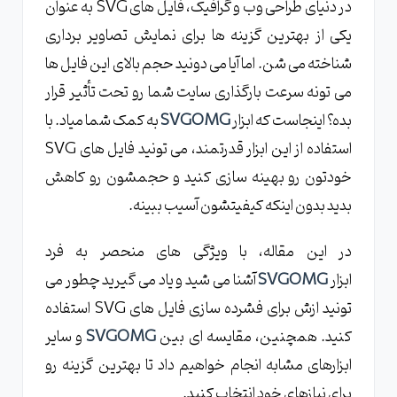
معرفی ابزار SVGOMG و کاربردهای آن
در دنیای طراحی وب و گرافیک، فایل های SVG به عنوان
یکی از بهترین گزینه ها برای نمایش تصاویر برداری
چرا از SVGOMG برای بهینه سازی فایل های SVG
استفاده کنیم؟
شناخته می شن. اما آیا می دونید حجم بالای این فایل ها
ویژگی های برجسته ابزار SVGOMG
می تونه سرعت بارگذاری سایت شما رو تحت تأثیر قرار
بده؟ اینجاست که ابزار
SVGOMG
به کمک شما میاد. با
فشرده سازی فایل های SVG بدون افت کیفیت
استفاده از این ابزار قدرتمند، می تونید فایل های SVG
حذف داده های اضافی از کدهای SVG
خودتون رو بهینه سازی کنید و حجمشون رو کاهش
بهینه سازی خودکار و دستی تنظیمات
بدید بدون اینکه کیفیتشون آسیب ببینه.
نحوه استفاده از SVGOMG برای بهینه سازی
فایل های SVG
در این مقاله، با ویژگی های منحصر به فرد
ابزار
SVGOMG
آشنا می شید و یاد می گیرید چطور می
چگونه وارد وبسایت SVGOMG شویم؟
تونید ازش برای فشرده سازی فایل های SVG استفاده
آپلود و آماده سازی فایل SVG برای بهینه سازی
کنید. همچنین، مقایسه ای بین
SVGOMG
و سایر
تنظیمات مختلف برای کاهش حجم فایل ها
ابزارهای مشابه انجام خواهیم داد تا بهترین گزینه رو
دانلود و ذخیره فایل های بهینه شده
برای نیازهای خود انتخاب کنید.