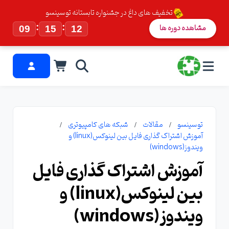
تخفیف های داغ در جشنواره تابستانه توسینسو
:
:
مشاهده دوره ها
09
15
11
توسینسو
مقالات
شبکه های کامپیوتری
آموزش اشتراک گذاری فایل بین لینوکس(linux) و
ویندوز(windows)
آموزش اشتراک گذاری فایل
بین لینوکس(linux) و
ویندوز(windows)