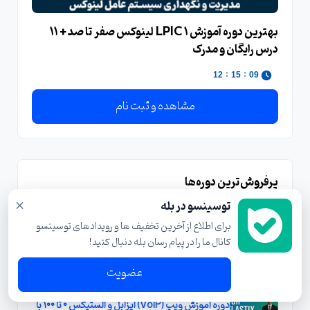
بهترین دوره آموزش LPIC 1 لینوکس صفر تا صد + 11
درس رایگان و مدرک
:
:
11
15
09
مشاهده و ثبت نام
پرفروش‌ترین دوره‌ها
×
بهترین دوره آموزش نتورک پلاس دنیا صفر تا صد +
توسینسو در بله
30 درس رایگان
برای اطلاع از آخرین تخفیف ها و رویدادهای توسینسو
کانال ما را در پیام رسان بله دنبال کنید!
آموزش نوشتن رزومه ( برای شرکت های داخلی و
خارجی ) با محوریت مهاجرت تخصصی
عضویت
دوره آموزش ویپ (VoIP) ایزابل و الستیکس 0 تا 100 با