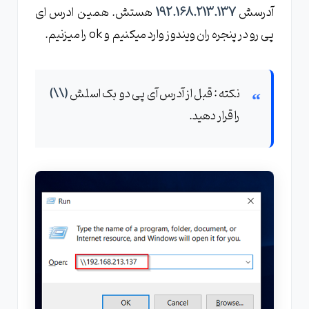
آدرسش
192.168.213.137
هستش. همین ادرس ای
پی رو در پنجره ران ویندوز وارد میکنیم و ok را میزنیم.
نکته : قبل از آدرس آی پی دو بک اسلش
(\\)
را قرار دهید.