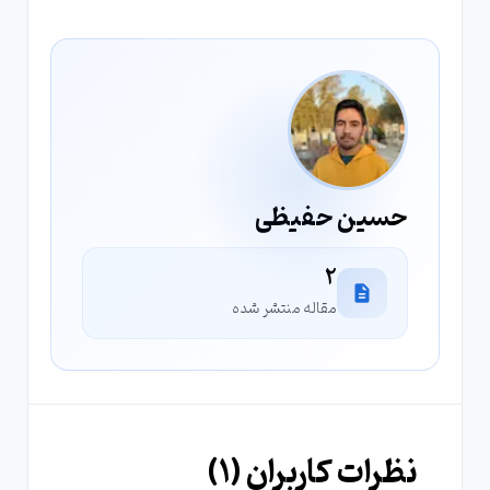
بین دو سیستم متفاوت مانند لیونکس و ویندوز را
میدهد. برای راه اندازی ,ابتدا آن را روی لینوکس نصب
و با تنظیم فایل کانفیگ در مسیر
/etc/samba/smb.cong از آن استفاده میکنیم
حسین حفیظی
2
مقاله منتشر شده
نظرات کاربران (
1
)