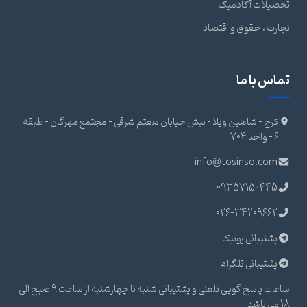
تحصیلات آکادمیک
تجارت ، حقوق و اقتصاد
تماس با ما
کرج - شاهین ویلا - نبش خیابان هفتم شرقی - مجتمع مهرگان - طبقه
6 - واحد 704
info@tosinso.com
09357150445
026-34209662
پشتیبانی روبیکا
پشتیبانی تلگرام
ساعات پاسخ گویی تلفنی و پشتیبانی شنبه تا چهارشنبه از ساعت 9 صبح الی
18 می باشد