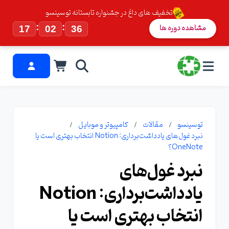
تخفیف های داغ در جشنواره تابستانه توسینسو
:
:
مشاهده دوره ها
17
02
35
توسینسو
مقالات
کامپیوتر و موبایل
نبرد غول‌های یادداشت‌برداری: Notion انتخاب بهتری است یا
OneNote؟
نبرد غول‌های
یادداشت‌برداری: Notion
انتخاب بهتری است یا