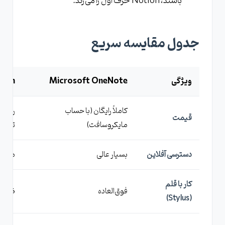
باشند، Notion حرف اول را می‌زند.
جدول مقایسه سریع
ویژگی
Microsoft OneNote
tion
کاملاً رایگان (با حساب
رایگا
قیمت
مایکروسافت)
تیم‌ه
دسترسی آفلاین
بسیار عالی
محدو
کار با قلم
فوق‌العاده
ضعی
(Stylus)