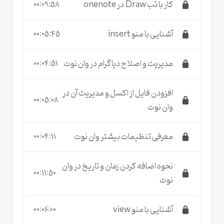
کار با تب Draw در onenote
00:09:58
در این دوره
آموزش وان نوت
شما نرم افزار را در قالب صفر
آشنایی با منو insert
00:05:45
تا صد یعنی حتی اگر آشنایی با نرم افزار ها هم نداشته
باشید آموزش میبینید و تمام جزئیات کامل تدریس شده
مدیریت و اصلاح دیاگرام در وان نوت
00:04:51
است که بعد از این دوره دیگر نیازی به یادداشت نویسی
روی کاغذ ندارید و با وان نوت در هر کجا که باشید دسترسی
افزودن فایل از اکسل و مدیریت آن در
00:05:08
وان نوت
کامل به موارد موردنظر خود خواهید داشت.
معرفی تنظیمات بیشتر وان نوت
00:04:11
نحوه اضافه کردن زمان و تاریخ در وان
00:11:50
نوت
آشنایی با منو view
00:06:00