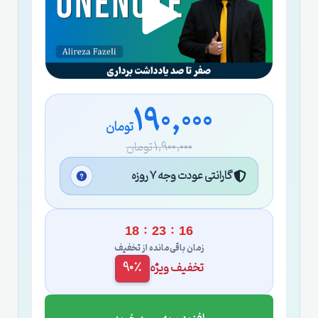
190,000
تومان
1,900,000 تومان
گارانتی عودت وجه ۷ روزه
:
:
18
23
15
زمان باقی‌مانده از تخفیف
تخفیف ویژه
90٪