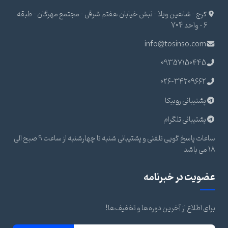
کرج - شاهین ویلا - نبش خیابان هفتم شرقی - مجتمع مهرگان - طبقه
6 - واحد 704
info@tosinso.com
09357150445
026-34209662
پشتیبانی روبیکا
پشتیبانی تلگرام
ساعات پاسخ گویی تلفنی و پشتیبانی شنبه تا چهارشنبه از ساعت 9 صبح الی
18 می باشد
عضویت در خبرنامه
برای اطلاع از آخرین دوره‌ها و تخفیف‌ها!