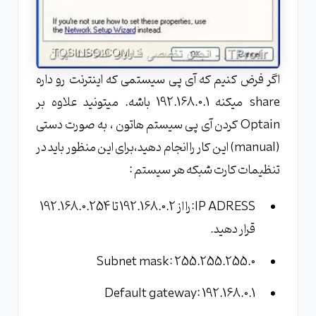
اگر فرض کنیم که آی پی سیستمی که اینترنت رو داره
share میکنه 192.168.0.1 باشه. میتونید علاوه بر
Optain کردن آی پی سیستم هاتون ، به صورت دستی
(manual) این کار را انجام دهید،برای این منظور باید در
تنظیمات کارت شبکه هر سیستم :
IP ADRESS:را از 192.168.0.2 تا 192.168.0.254
قرار دهید.
Subnet mask: 255.255.255.0
Default gateway: 192.168.0.1