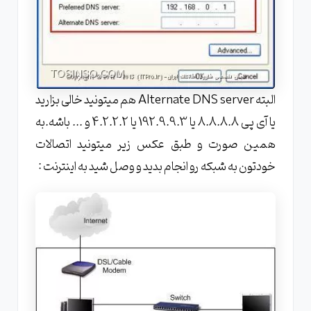
البته Alternate DNS server هم میتونید خالی بزارید
یا آی پی 8.8.8.8 یا 192.9.9.3 یا 4.2.2.2 و ... باشه.به
همین صورت و طبق عکس زیر میتونید اتصالات
خودتون به شبکه رو انجام بدید و وصل شید به اینترنت :