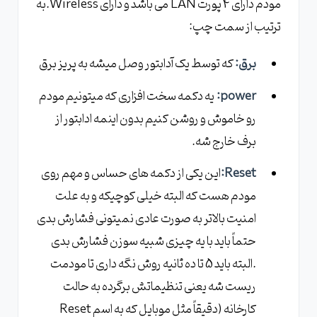
مودم دارای 4 پورت LAN می باشد و دارای Wireless.به
ترتیب از سمت چپ:
برق:
که توسط یک آدابتور وصل میشه به پریز برق
power:
یه دکمه سخت افزاری که میتونیم مودم
رو خاموش و روشن کنیم بدون اینمه ادابتور از
برف خارج شه.
Reset:
این یکی از دکمه های حساس و مهم روی
مودم هست که البته خیلی کوچیکه و به علت
امنیت بالاتر به صورت عادی نمیتونی فشارش بدی
حتماً باید با یه چیزی شبیه سوزن فشارش بدی
.البته باید 5 تا ده ثانیه روش نگه داری تا مودمت
ریست شه یعنی تنظیماتش برگرده به حالت
کارخانه (دقیقاً مثل موبایل که به اسم Reset