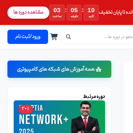
:
:
03
05
09
نده تا پایان تخفیف
مشاهده دوره ها
ثانیه
دقیقه
ساعت
ورود/ثبت نام
همه آموزش های شبکه های کامپیوتری
دوره مرتبط
30٪