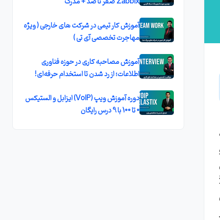
Zabbix صفر تا صد + مدرک
آموزش کار تیمی در شرکت های خارجی ( ویژه
مهاجرت تخصصی آی تی )
آموزش مصاحبه کاری در حوزه فناوری
اطلاعات؛ از رد شدن تا استخدام حرفه‌ای!
دوره آموزش ویپ (VoIP) ایزابل و الستیکس
0 تا 100 با 9 درس رایگان
سی