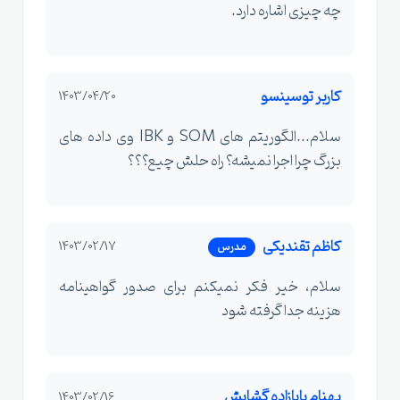
چه چیزی اشاره دارد.
کاربر توسینسو
1403/04/20
سلام...الگوریتم های SOM و IBK وی داده های
بزرگ چرا اجرا نمیشه؟ راه حلش چیع؟؟؟
کاظم تقندیکی
1403/02/17
مدرس
سلام، خیر فکر نمیکنم برای صدور گواهینامه
هزینه جدا گرفته شود
بهنام بابازاده گشایش
1403/02/16