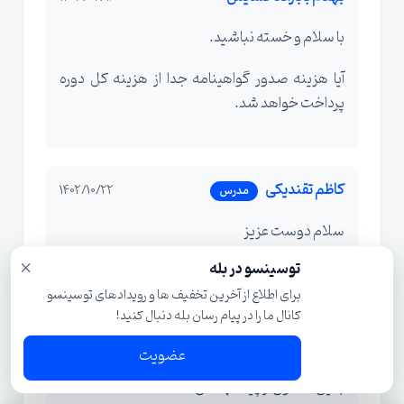
با سلام و خسته نباشید.
آیا هزینه صدور گواهینامه جدا از هزینه کل دوره
پرداخت خواهد شد.
کاظم تقندیکی
1402/10/22
مدرس
سلام دوست عزیز
×
توسینسو در بله
مصورسازی در وکا به راحتی با تغییر پارامترها‌ در تب
برای اطلاع از آخرین تخفیف ها و رویدادهای توسینسو
visualization قابل پیاده سازی است، که این مورد
کانال ما را در پیام رسان بله دنبال کنید!
رو تا حدی توضیح دادم، چیز خاصی نداره نگران
نباشید.
عضویت
با این ممنون از پیشنهادتان