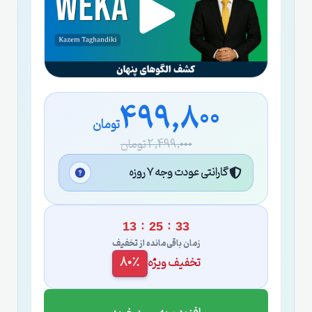
499,800
تومان
2,499,000 تومان
گارانتی عودت وجه ۷ روزه
:
:
13
25
32
زمان باقی‌مانده از تخفیف
تخفیف ویژه
80٪