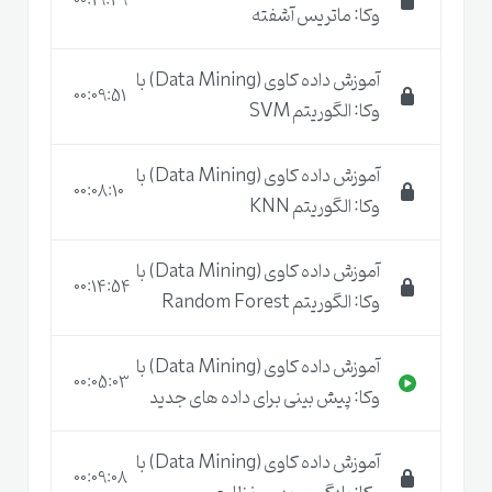
00:19:29
وکا: ماتریس آشفته
کاوی (
Data Mining
)
آموزش داده کاوی (Data Mining) با
توسینسو در چیست؟
00:09:51
وکا: الگوریتم SVM
آموزش داده کاوی (Data Mining) با
انتقال تجربیات چند ساله مدرس به زبان ساده
00:08:10
وکا: الگوریتم KNN
پشتیبانی مادام العمر و پاسخ گویی به سوالات
آموزش داده کاوی (Data Mining) با
دانشجویان
00:14:54
وکا: الگوریتم Random Forest
تشریح کامل و گام به گام فرآیند الگوریتم های
آموزش داده کاوی (Data Mining) با
مختلف یادگیری ماشین با مثال های کاربردی
00:05:03
وکا: پیش بینی برای داده های جدید
پیاده سازی عملی الگوریتم های یادگیری بانظارت بر
روی مجموعه داده های واقعی
آموزش داده کاوی (Data Mining) با
00:09:08