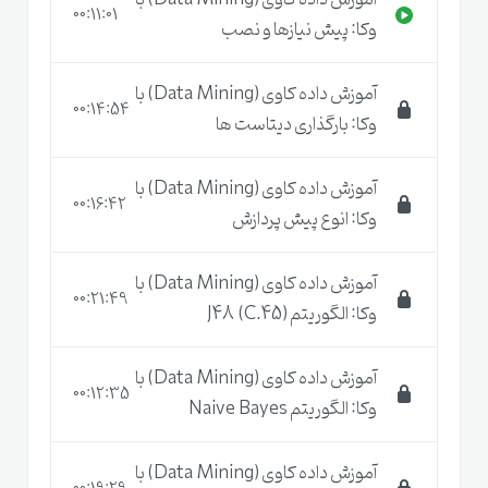
آموزش داده کاوی (Data Mining) با
00:11:01
خوشه
بندی
(Clustering)
: گروه‌بندی
وکا: پیش نیازها و نصب
مجموعه‌ای از اعضاء، رکوردها یا اشیاء به نحوی که
آموزش داده کاوی (Data Mining) با
اعضای موجود در یک خوشه بیشترین شباهت را به
00:14:54
وکا: بارگذاری دیتاست ها
یکدیگر و کمترین شباهت را به اعضای خوشه‌های
دیگر داشته باشند.
آموزش داده کاوی (Data Mining) با
00:16:42
وکا: انوع پیش پردازش
مصورسازی
(visualization):
مصورسازی داده‌ها
یکی از قدرتمندترین و جذابترین روش‌های اکتشاف
آموزش داده کاوی (Data Mining) با
00:21:49
در داده‌ها می‌باشد.
وکا: الگوریتم J48 (C.45)
آموزش داده کاوی (Data Mining) با
00:12:35
وکا: الگوریتم Naive Bayes
وجه تمایز دوره آموزشی داده
آموزش داده کاوی (Data Mining) با