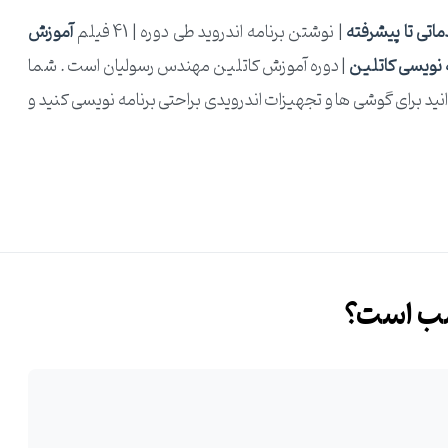
اتی تا پیشرفته
| نوشتن برنامه اندروید طی دوره | 41 فیلم
آموزش
ه نویسی کاتلین
| دوره آموزش کاتلین مهندس رسولیان است . شما
نید برای گوشی ها و تجهیزات اندرویدی براحتی برنامه نویسی کنید و
 | کاتلین برای علاقه مندان به توسعه و ساخت اپلیکیشن های اندرویدی می باشد که قصد
یسی کاتلین
در مدت 6 ماه با جزییات بسیار دقیق مطابق با خواسته
یل شدن به یک توسعه دهنده حرفه ای برآورده میکند.
سب است؟
لیکیشن های موبایلی با جدیدترین ابزار های معرفی شده از سمت
شرکت های بزرگ دنیا آشنا میشوید.در این دوره آموزشی کاتلین | Kotlin قدم به قدم از نصب نرم افزارهای موردنیاز و ساده ترین
ید در کنار شما هستم تا آماده وارد شدن به دنیای جذاب طراحی
کات و جزییات گفته شده را باهم تمرین و پیاده سازی میکنیم.