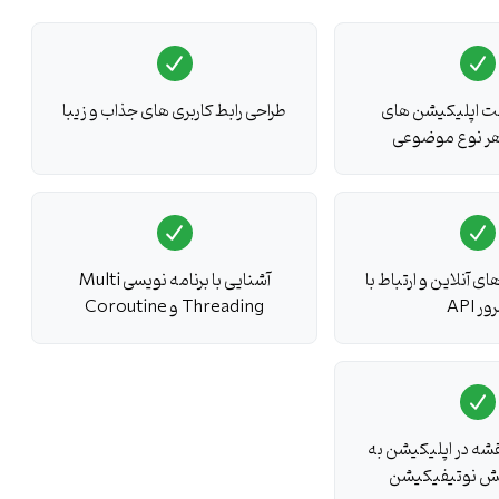
خت اپلیکیشن های
طراحی رابط کاربری های جذاب و زیبا
 هر نوع موضوعی
ه مهندسین نرم افزار دارد
ی آنلاین و ارتباط با
آشنایی با برنامه نویسی Multi
ر API
Threading و Coroutine
زمینه وب و سرور هم میتوانید نرم افزار طراحی کنید
دی برای صرفا طولانی شدن زمان ویدیوها کاملا اجتناب شده است
ه اندروید در زبان Kotlin آشنا میشوید
ا GPS و نقشه در اپلیکیشن به
یش نوتیفیکیشن
ند تا تمام ضعف های خود را در سریعترین زمان ممکن رفع کنید