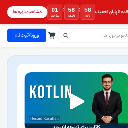
:
:
01
58
57
نده تا پایان تخفیف
مشاهده دوره ها
ثانیه
دقیقه
ساعت
ورود/ثبت نام