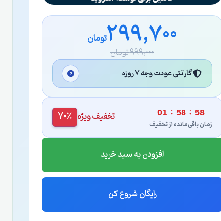
299,700
تومان
999,000 تومان
گارانتی عودت وجه ۷ روزه
:
:
01
58
57
تخفیف ویژه
70٪
زمان باقی‌مانده از تخفیف
افزودن به سبد خرید
رایگان شروع کن