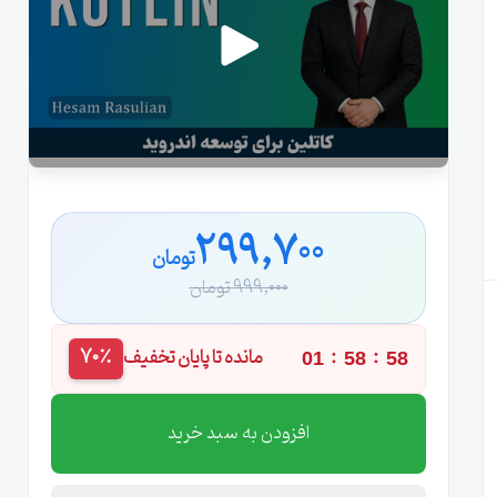
299,700
تومان
999,000 تومان
:
:
مانده تا پایان تخفیف
70٪
01
58
57
افزودن به سبد خرید