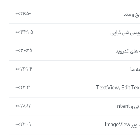
ی طراحی اپلیکیشن های اندروید مشکلی در زمینه دانش برنامه نویسی
00:26:50
00:44:35
00:36:25
00:26:34
00:22:21
00:28:13
00:22:09