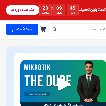
:
:
20
09
44
نده تا پایان تخفیف
مشاهده دوره ها
ثانیه
دقیقه
ساعت
ورود/ثبت نام