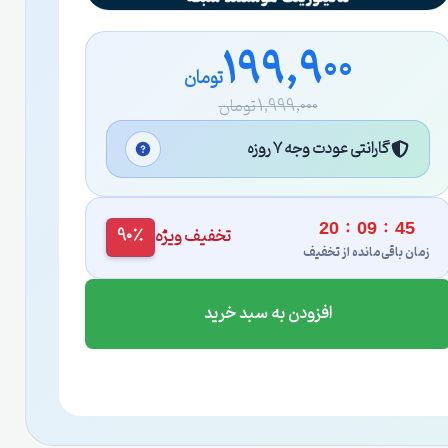
199,900
تومان
1,999,000 تومان
گارانتی عودت وجه ۷ روزه
:
:
20
09
44
تخفیف ویژه
90٪
زمان باقی‌مانده از تخفیف
افزودن به سبد خرید