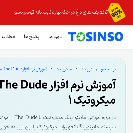
تخفیف های داغ در جشنواره تابستانه توسینسو
دوره ها
پکیج ها
مطالب
توسینسو
دوره ها
میکروتیک
آموزش نرم افزار The Dude ميکروتيک : مانيتورينگ ميکروتيک 1
ميکروتيک 1