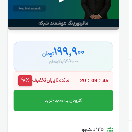
199,900
تومان
1,999,000 تومان
:
:
مانده تا پایان تخفیف
90٪
20
09
44
افزودن به سبد خرید
135 دانشجو