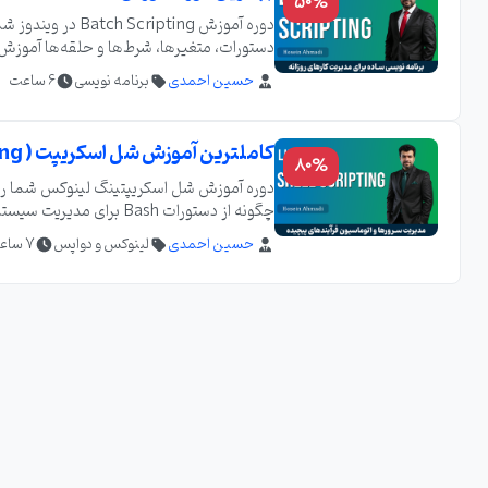
50%
دوره آموزش pting
دستورات، متغیرها، شرط‌ها و حلقه‌ها آموزش دا
می‌خواهند کارهای روزانه را با استفاده از اسکریپت‌های Batch ساده کنن
حسین احمدی
برنامه نویسی
6 ساعت
کاملترین آموزش شل اسکریپت ( Shell Scripting ) به همراه پشتیبانی
80%
دوره آموزش شل اسکریپتینگ لینوکس شما را ب
چگونه از دستورات Bash 
محیط لینوکس مناسب است.
حسین احمدی
لینوکس و دواپس
7 ساعت