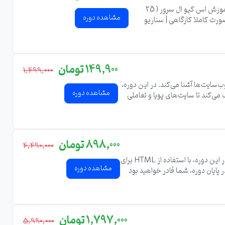
دوره آموزش SQL Server | آپدیت 2021 | 0 تا 100 | 18 فیلم آموزش رایگان SQL سرور | مقدماتی تا پیشرفته در قالب 53 فیلم آموزش اس کیو ال سرور ( 25
مشاهده دوره
یس ها از مهندس احمدی بصورت کاملا کارگاهی | سناریو
محور و بر اساس تجربیات 20 سال برنامه نویسی حرفه ای بانک اطلاعاتی SQL طراحی شده است و شما در پایان این آموزش SQL تبدیل به یک متخصص برنامه
149,900 تومان
1,499,000
‌سایت‌ها آشنا می‌کند. در این دوره،
مشاهده دوره
ین دوره به شما کمک می‌کند تا سایت‌های پویا و تعاملی
ینامیک را خواهید داشت.
898,000 تومان
4,490,000
دوره "آموزش طراحی سایت جامع از صفر تا صد با HTML، CSS و JavaScript" شما را با اصول طراحی وب‌سایت آشنا می‌کند. در این دوره، با استفاده از HTML برای
مشاهده دوره
را می‌سازید. در پایان دوره، شما قادر خواهید بود
1,797,000 تومان
5,990,000