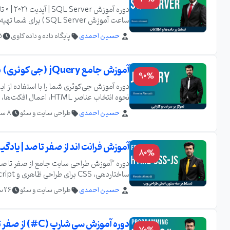
حسین احمدی
پایگاه داده و داده کاوی
25
نویسی و طراحی پایگاه داده SQL مایکروسافت خواهید شد.
آموزش جامع jQuery (جی کوئری) برای طراحان وب
90%
دوره آموزش جی‌کوئری شما را با استفاده از ای
بسازید و پروژه‌های وب خود را سریع‌تر پیاده‌
حسین احمدی
طراحی سایت و سئو
8 ساعت
آموزش فرانت‌ اند از صفر تا صد | یادگیری HTML، CSS و Script
80%
یک وب‌سایت کامل و کاربرپسند طراحی کنید که
حسین احمدی
طراحی سایت و سئو
26 ساعت
دوره آموزش سی‌ شارپ (C#) از صفر تا صد + 53 درس رایگان