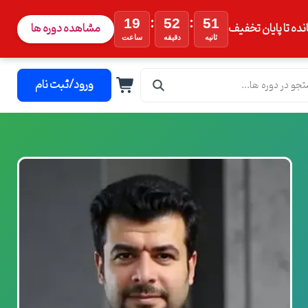
:
:
19
52
50
نده تا پایان تخفیف
مشاهده دوره ها
ثانیه
دقیقه
ساعت
ورود/ثبت نام