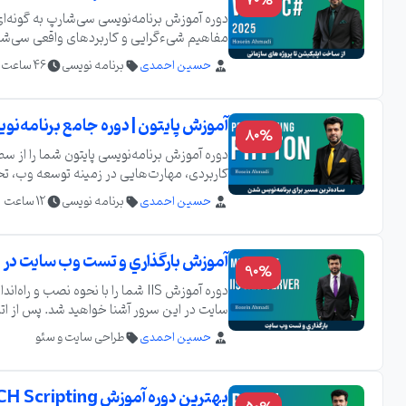
70%
دوره آموزش برنامه‌نویسی سی‌شارپ به‌ گونه‌ای
مفاهیم شیءگرایی و کاربردهای واقعی سی‌شارپ 
بیاموزید، این دوره برای شما ایده‌آل است. در 
حسین احمدی
برنامه نویسی
46 ساعت
آموزش پایتون | دوره جامع برنامه‌نوی
80%
دوره آموزش برنامه‌نویسی پایتون شما را از سط
کاربردی، مهارت‌هایی در زمینه توسعه وب، ت
مناسب است.
حسین احمدی
برنامه نویسی
12 ساعت
آموزش بارگذاري و تست وب سايت در IIS به صورت لوکال
90%
سایت در این سرور آشنا خواهید شد. پس از اتمام دوره، قادر خواهید بود یک
حسین احمدی
طراحی سایت و سئو
بهترین دوره آموزش BATCH Scripting | آموزش CMD | پشتیبانی و مدرک