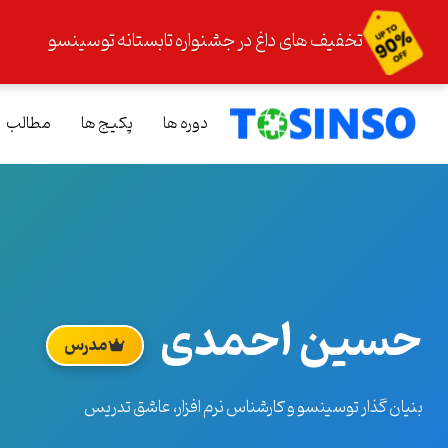
تخفیف های داغ در جشنواره تابستانه توسینسو
دوره ها
پکیج ها
مطالب
حسین احمدی
مدرس
بنیان گذار توسینسو و کارشناس نرم افزار، عاشق تدریس