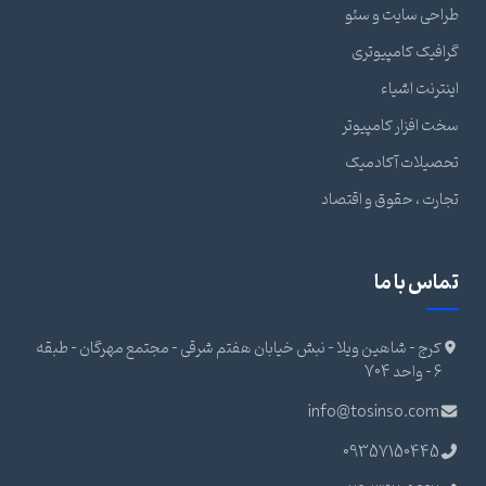
طراحی سایت و سئو
گرافیک کامپیوتری
اینترنت اشیاء
سخت افزار کامپیوتر
تحصیلات آکادمیک
تجارت ، حقوق و اقتصاد
تماس با ما
کرج - شاهین ویلا - نبش خیابان هفتم شرقی - مجتمع مهرگان - طبقه
6 - واحد 704
info@tosinso.com
09357150445