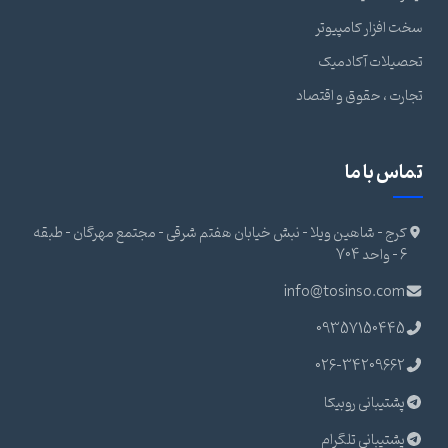
سخت افزار کامپیوتر
تحصیلات آکادمیک
تجارت ، حقوق و اقتصاد
تماس با ما
کرج - شاهین ویلا - نبش خیابان هفتم شرقی - مجتمع مهرگان - طبقه
6 - واحد 704
info@tosinso.com
09357150445
026-34209662
پشتیبانی روبیکا
پشتیبانی تلگرام