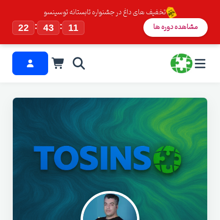
تخفیف های داغ در جشنواره تابستانه توسینسو
:
:
مشاهده دوره ها
22
43
11