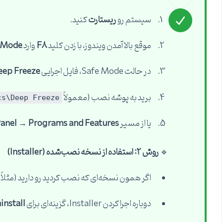
سیستم رو
ریستارت
کنید.
موقع بالا آمدن ویندوز، با زدن کلید
F8
وارد
 Mode
در حالت Safe Mode، فایل اجرایی
eep Freeze
برید به پوشه نصب (معمولاً
cs\Deep Freeze
یا از مسیر
Panel → Programs and Features
🔹
روش ۲: استفاده از نسخه نصب‌شده (Installer)
اگر همون نسخه‌ای که نصب کردید رو دارید (مثلاً Deep Freeze Standard 8.x)، همون فایل نصب رو اجرا کنید.
دوباره اجرا کردن Installer، گزینه‌ای برای
install