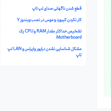
قطع شدن ناگهانی صدای لپ تاپ
کار نکردن کیبورد و موس در نصب ویندوز 7
تشخیص حداکثر مقدار RAM و CPU یک
Motherboard
مشکل شناسایی نشدن درایور وایرلس و LAN لپ
تاپ