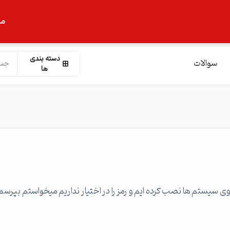
ما
دسته بندی
سوالات
ها
ر مجموعه خودمان نرم افزار deep freeze را بر روی سیستم ها نصب کرده ایم و رمز را در اختیار نداریم میخواستم بپر