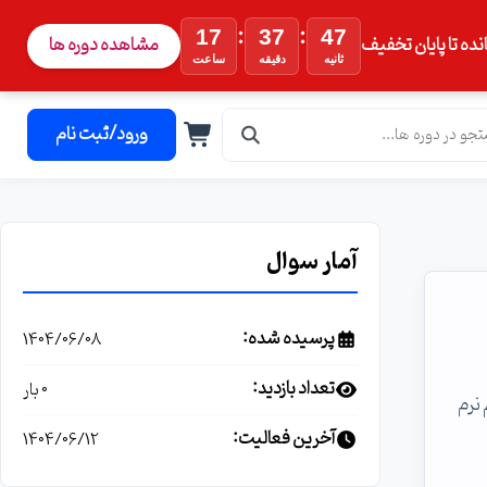
:
:
17
37
46
نده تا پایان تخفیف
مشاهده دوره ها
ثانیه
دقیقه
ساعت
ورود/ثبت نام
آمار سوال
پرسیده شده:
1404/06/08
تعداد بازدید:
0 بار
سم نرم
آخرین فعالیت:
1404/06/12