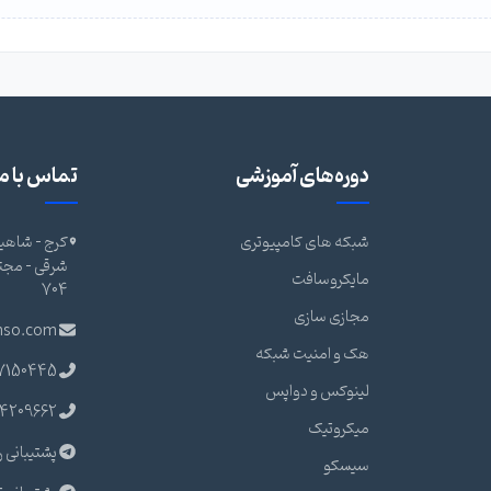
دوره‌های آموزشی
تماس با ما
شبکه های کامپیوتری
کرج - شاهین
مایکروسافت
704
مجازی سازی
nso.com
هک و امنیت شبکه
7150445
لینوکس و دواپس
4209662
میکروتیک
پشتیبانی ر
سیسکو