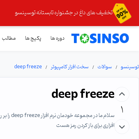
تخفیف های داغ در جشنواره تابستانه توسینسو
دوره ها
پکیج ها
مطالب
توسینسو
سوالات
سخت افزار کامپیوتر
deep freeze
deep freeze
1
سلام ما د
افزاری برای باز کردن رمز هست