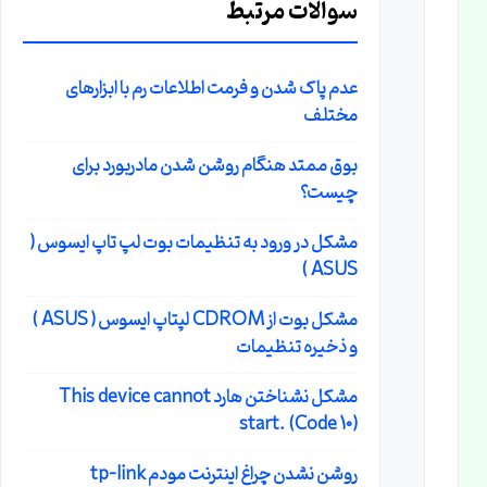
سوالات مرتبط
عدم پاک شدن و فرمت اطلاعات رم با ابزارهای
مختلف
بوق ممتد هنگام روشن شدن مادربورد برای
چیست؟
مشکل در ورود به تنظیمات بوت لپ تاپ ایسوس (
ASUS )
مشکل بوت از CDROM لپتاپ ایسوس ( ASUS )
و ذخیره تنظیمات
مشکل نشناختن هارد This device cannot
start. (Code 10)
روشن نشدن چراغ اینترنت مودم tp-link