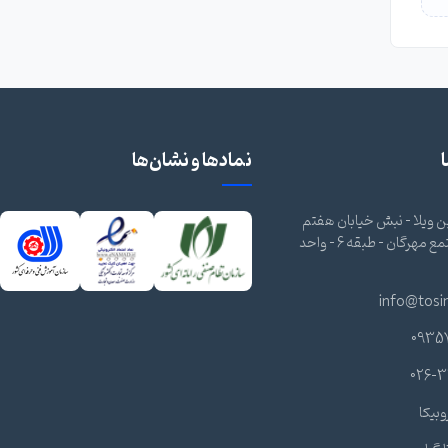
نمادها و نشان‌ها
 ویلا - نبش خیابان هفتم
شرقی - مجتمع مهرگان - طبقه 6 - واحد
info@tosi
0935
026-3
وبیکا