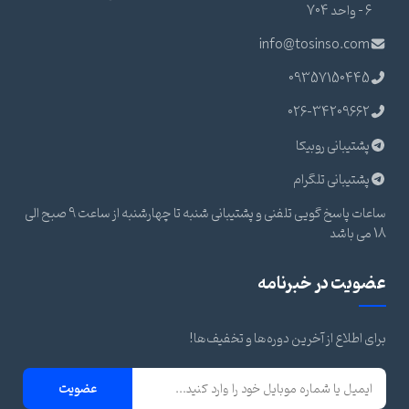
6 - واحد 704
info@tosinso.com
09357150445
026-34209662
پشتیبانی روبیکا
پشتیبانی تلگرام
ساعات پاسخ گویی تلفنی و پشتیبانی شنبه تا چهارشنبه از ساعت 9 صبح الی
18 می باشد
عضویت در خبرنامه
برای اطلاع از آخرین دوره‌ها و تخفیف‌ها!
عضویت