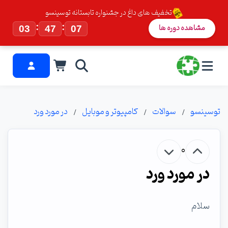
تخفیف های داغ در جشنواره تابستانه توسینسو
:
:
مشاهده دوره ها
03
47
07
توسینسو
سوالات
کامپیوتر و موبایل
در مورد ورد
0
در مورد ورد
سلام