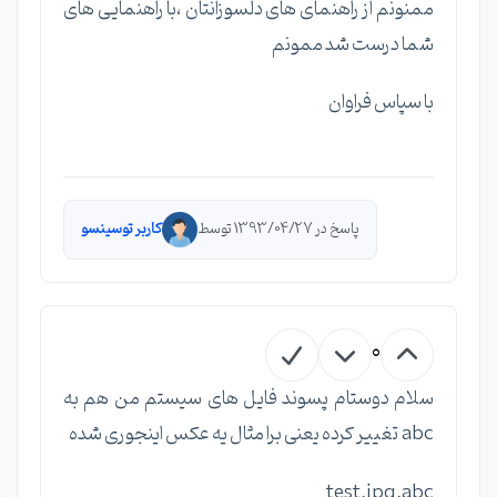
ممنونم از راهنمای های دلسوزانتان ،با راهنمایی های
شما درست شد ممونم
با سپاس فراوان
پاسخ در 1393/04/27 توسط
کاربر توسینسو
0
سلام دوستام پسوند فایل های سیستم من هم به
abc تغییر کرده یعنی برا مثال یه عکس اینجوری شده
test.jpg.abc