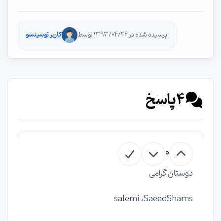
پرسیده شده در 1393/04/26 توسط
کاربر توسینسو
4
پاسخ
0
دوستان گرامی
salemi ،SaeedShams