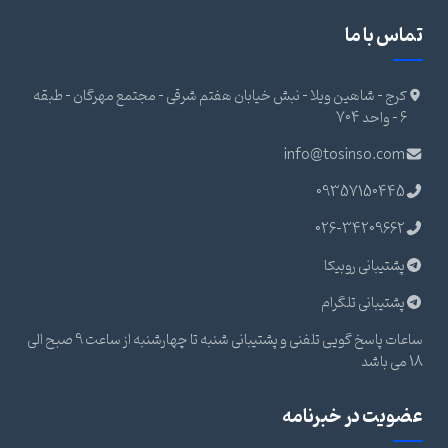
تماس با ما
کرج - شاهین ویلا - نبش خیابان هفتم شرقی - مجتمع مهرگان - طبقه
6 - واحد 704
info@tosinso.com
09357150445
026-34209662
پشتیبانی روبیکا
پشتیبانی تلگرام
ساعات پاسخ گویی تلفنی و پشتیبانی شنبه تا چهارشنبه از ساعت 9 صبح الی
18 می باشد
عضویت در خبرنامه