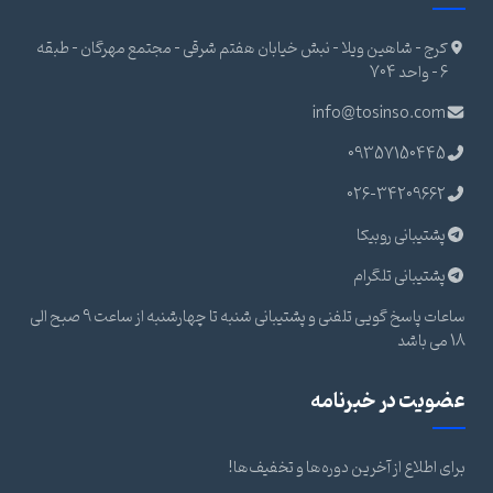
کرج - شاهین ویلا - نبش خیابان هفتم شرقی - مجتمع مهرگان - طبقه
6 - واحد 704
info@tosinso.com
09357150445
026-34209662
پشتیبانی روبیکا
پشتیبانی تلگرام
ساعات پاسخ گویی تلفنی و پشتیبانی شنبه تا چهارشنبه از ساعت 9 صبح الی
18 می باشد
عضویت در خبرنامه
برای اطلاع از آخرین دوره‌ها و تخفیف‌ها!