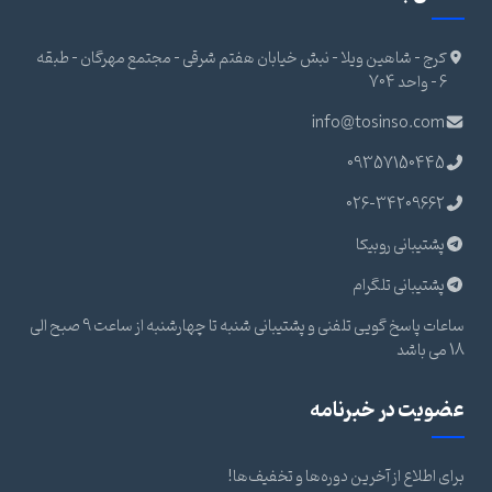
کرج - شاهین ویلا - نبش خیابان هفتم شرقی - مجتمع مهرگان - طبقه
6 - واحد 704
info@tosinso.com
09357150445
026-34209662
پشتیبانی روبیکا
پشتیبانی تلگرام
ساعات پاسخ گویی تلفنی و پشتیبانی شنبه تا چهارشنبه از ساعت 9 صبح الی
18 می باشد
عضویت در خبرنامه
برای اطلاع از آخرین دوره‌ها و تخفیف‌ها!