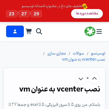
تخفیف های داغ در جشنواره تابستانه توسینسو
:
:
مشاهده دوره ها
23
27
29
توسینسو
سوالات
مجازی سازی
نصب vcenter به عنوان vm
0
نصب vcenter به عنوان vm
باسلام. من روی ۵ تا سرور فیزیکی، ۵ تا esxi و جمعا ۲۷ تا