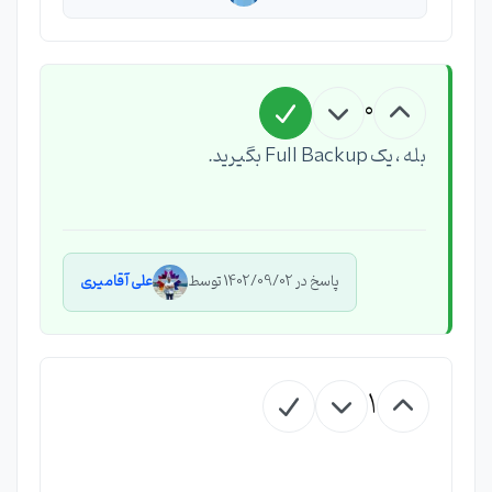
0
بله ، یک Full Backup بگیرید.
پاسخ در 1402/09/02 توسط
علی آقامیری
1