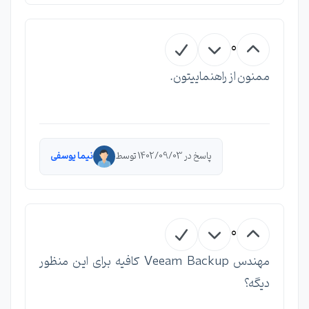
0
ممنون از راهنماییتون.
پاسخ در 1402/09/03 توسط
نیما یوسفی
0
مهندس Veeam Backup کافیه برای این منظور
دیگه؟