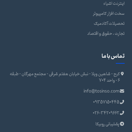
اینترنت اشیاء
سخت افزار کامپیوتر
تحصیلات آکادمیک
تجارت ، حقوق و اقتصاد
تماس با ما
کرج - شاهین ویلا - نبش خیابان هفتم شرقی - مجتمع مهرگان - طبقه
6 - واحد 704
info@tosinso.com
09357150445
026-34209662
پشتیبانی روبیکا