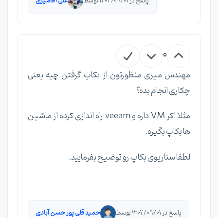
پاسخ در 1402/09/01 توسط
علی آقامیری
0
مهندس میری منظورتون از بکاپ گرفتن چیه یعنی
چکاری انجام بده؟
مثلا اکر VM داره و veeam راه اندازی کرده از ماشین
ها بکاپ بگیره.
لطفا سناریوی بکاپ رو توضیح بفرمایید.
پاسخ در 1402/09/01 توسط
حمید قلی پور حسن آبادی