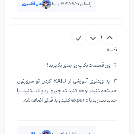
پاسخ در 1402/09/01 توسط
علی آقامیری
1
1- بله
2- اون قسمت بکاپ رو جدی بگیرید !
3- یه ویدئوی آموزشی از RAID کردن تو سرورتون
جستجو کنید. توجه کنید که چیزی رو پاک نکنید ، یا
جدید بسازید یا expand کنید و به قبلی اضافه شه.