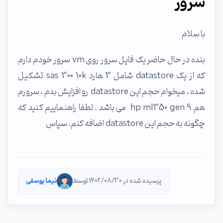
سرور
با سلام
بنده در حال حاضر یک فایل سرور روی vm سرور خودم دارم
که از یک datastore شامل 3 هارد sas 300 10k تشکیل
شده ، میخوام حجم این datastore رو افزایش بدم ، سرورم
هم hp ml350 gen 9 می باشد . لطفا راهنماییم کنید که
چگونه به حجم این datastore اضافه کنم. سپاس
پرسیده شده در 1402/08/30 توسط
نیما یوسفی