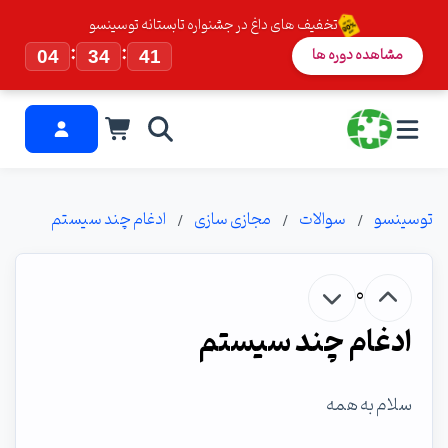
تخفیف های داغ در جشنواره تابستانه توسینسو
:
:
مشاهده دوره ها
04
34
41
توسینسو
سوالات
مجازی سازی
ادغام چند سیستم
0
ادغام چند سیستم
سلام به همه