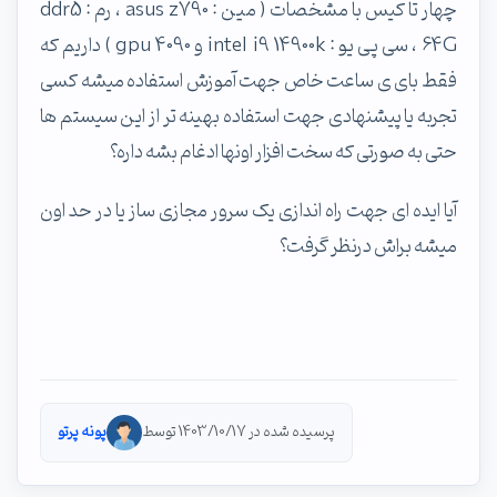
چهار تا کیس با مشخصات ( مین : asus z790 ، رم : ddr5
64G ، سی پی یو : intel i9 14900k و gpu 4090 ) داریم که
فقط بای ی ساعت خاص جهت آموزش استفاده میشه کسی
تجربه یا پیشنهادی جهت استفاده بهینه تر از این سیستم ها
حتی به صورتی که سخت افزار اونها ادغام بشه داره؟
آیا ایده ای جهت راه اندازی یک سرور مجازی ساز یا در حد اون
میشه براش درنظر گرفت؟
پرسیده شده در 1403/10/17 توسط
پونه پرتو