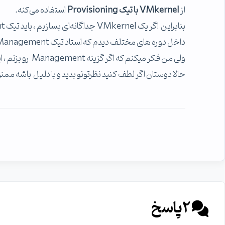
از
VMkernel با تیک Provisioning
استفاده می‌کنه.
بنابراین اگر یک VMkernel جداگانه‌ای بسازیم ، باید تیک Management رو دوباره بزنیم براش یا Provisioning ?
داخل دوره های مختلف دیدم که استاد تیک Management رو میزنه
ولی من فکر میکنم که اگر گزینه Management رو بزنم ، این حالت ESXi Multi-Homed رخ میده
حالا دوستان اگر لطف کنید نظرتونو بدید و با دلیل باشه مم
2
پاسخ