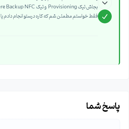
بجاش تیک Provisioning و تیک vSphere Backup NFC رو زدم فقط . که داره کار میکنه
فقط خواستم مطمئن شم که کاره درستو انجام دادم یا ن
پاسخ شما