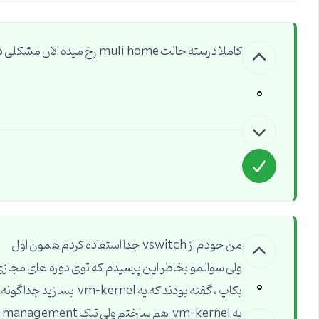
کاملا درسته حالت muli home رخ میده الان مشکلی دارید ؟؟؟ بهتره برای هر کاری یک vswitch ایجاد کنید
0
من خودم از vswitch جدا استفاده کردم همون اول
ولی سوالمو بخاطر این پرسیدم که توی دوره های مجازی 
0
یه vm-kernel هم ساختم ولی تیک management نزدم براش