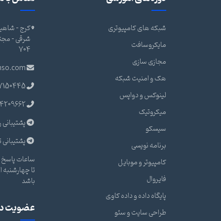
شبکه های کامپیوتری
کرج - شاهین
مایکروسافت
704
مجازی سازی
nso.com
هک و امنیت شبکه
7150445
لینوکس و دواپس
4209662
میکروتیک
پشتیبانی ر
سیسکو
پشتیبانی ت
برنامه نویسی
ساعات پاسخ گ
کامپیوتر و موبایل
فایروال
باشد
پایگاه داده و داده کاوی
عضویت در 
طراحی سایت و سئو