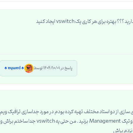
پاسخ در 1404/10/01 توسط
♣︎ ɐɥɯɐd ♣︎
سازی از دو استاد مختلف تهیه کرده بودم در مورد جداسازی ترافیک ویم
بکاپ ، گفته بودند که یه vm-kernel بسازید جدا گونه و تیک Management بزنید . من حتی یه vswitch جدا ساختم براش و