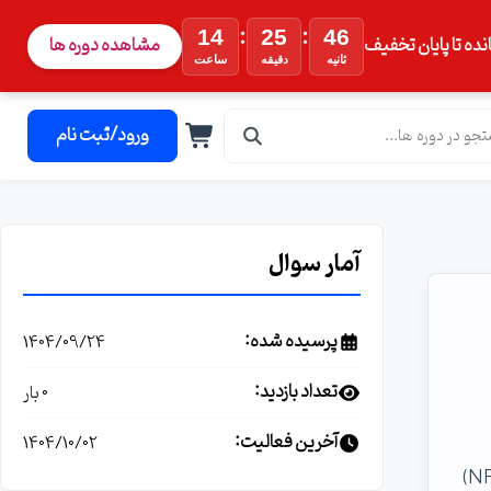
:
:
14
25
45
نده تا پایان تخفیف
مشاهده دوره ها
ثانیه
دقیقه
ساعت
ورود/ثبت نام
آمار سوال
پرسیده شده:
1404/09/24
تعداد بازدید:
0 بار
آخرین فعالیت:
1404/10/02
برای جداسازی ترافیک Backup از Management Network در راستای ایزوله سازی شبکه، طبق رفتار Veeam، بکاپ شبکه‌ای (NFC)