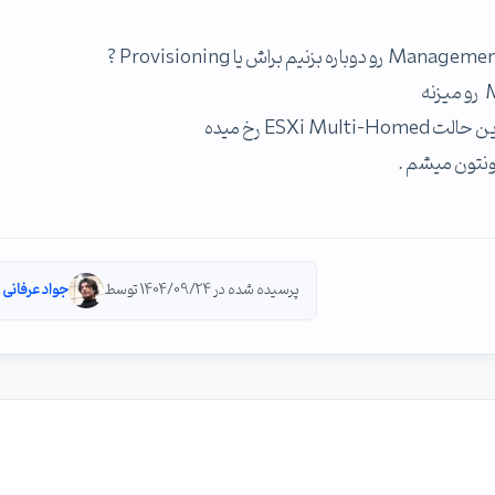
نونتون میشم .
پرسیده شده در 1404/09/24 توسط
جواد عرفانی 