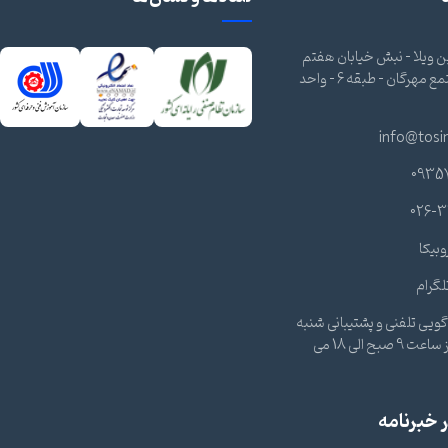
 ویلا - نبش خیابان هفتم
شرقی - مجتمع مهرگان - طبقه 6 - واحد
info@tosi
0935
026-3
وبیکا
لگرام
ویی تلفنی و پشتیبانی شنبه
تا چهارشنبه از ساعت 9 صبح الی 18 می
خبرنامه