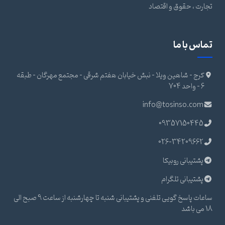
تجارت ، حقوق و اقتصاد
تماس با ما
کرج - شاهین ویلا - نبش خیابان هفتم شرقی - مجتمع مهرگان - طبقه
6 - واحد 704
info@tosinso.com
09357150445
026-34209662
پشتیبانی روبیکا
پشتیبانی تلگرام
ساعات پاسخ گویی تلفنی و پشتیبانی شنبه تا چهارشنبه از ساعت 9 صبح الی
18 می باشد