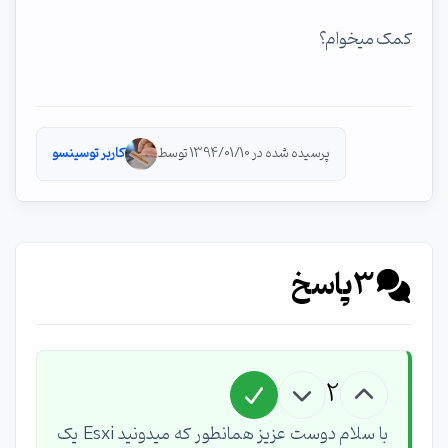
کمک میخوام؟
پرسیده شده در 1394/01/10 توسط
کاربر توسینسو
3
پاسخ
2
با سلام دوست عزیز همانطور که میدونید Esxi یک