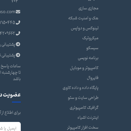
704
مجازی سازی
nso.com
هک و امنیت شبکه
7150445
لینوکس و دواپس
4209662
میکروتیک
پشتیبانی ر
سیسکو
پشتیبانی ت
برنامه نویسی
ساعات پاسخ گ
کامپیوتر و موبایل
فایروال
باشد
پایگاه داده و داده کاوی
عضویت در 
طراحی سایت و سئو
گرافیک کامپیوتری
برای اطلاع از
اینترنت اشیاء
سخت افزار کامپیوتر