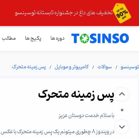
تخفیف های داغ در جشنواره تابستانه توسینسو
دوره ها
پکیج ها
مطالب
توسینسو
سوالات
کامپیوتر و موبایل
پس زمینه متحرک
پس زمینه متحرک
0
با سلام خدمت دوستان عزیز
در ویندوز 8 چطوری میتونم یک پس زمینه متحرک با عکس های پسوند gif. بزارم وحالت متحرکی خودشو داشته باشه ؟؟؟؟