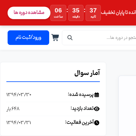
:
:
06
35
36
نده تا پایان تخفیف
مشاهده دوره ها
ثانیه
دقیقه
ساعت
ورود/ثبت نام
آمار سوال
پرسیده شده:
1394/03/30
تعداد بازدید:
648 بار
آخرین فعالیت:
1394/03/31