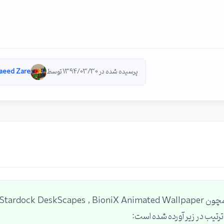
پرسیده شده در 1394/03/30 توسط
aeed Zare
سلام دوست عزیز، برای این منظور از نرم افزارهایی همچون Stardock DeskScapes , BioniX Animated Wallpaper
 ترتیب در زیر آورده شده است: