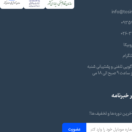
info@tosi
0935
026-3
وبیکا
لگرام
ویی تلفنی و پشتیبانی شنبه
تا چهارشنبه از ساعت 9 صبح الی 18 می
خبرنامه
 آخرین دوره‌ها و تخفیف‌ها!
عضویت