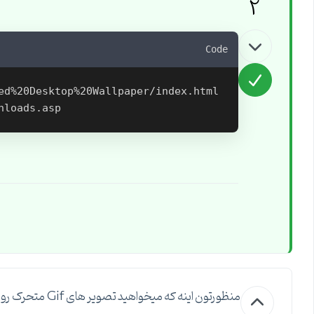
2
Code
ed%20Desktop%20Wallpaper/index.html

منظورتون اینه که میخواهید تصویر های Gif متحرک رو ببینید ؟ اگر منظورتون اینه میتونید تصویر رو در مرورگر باز کنید.