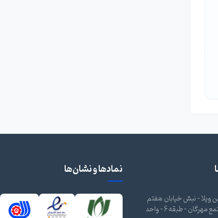
نمادها و نشان‌ها
 ویلا - نبش خیابان هفتم
شرقی - مجتمع مهرگان - طبقه 6 - واحد