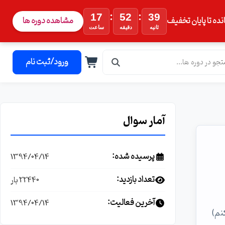
:
:
17
52
37
نده تا پایان تخفیف
مشاهده دوره ها
ثانیه
دقیقه
ساعت
ورود/ثبت نام
آمار سوال
پرسیده شده:
1394/04/14
تعداد بازدید:
22440 بار
آخرین فعالیت:
1394/04/14
اش نمیکنم)