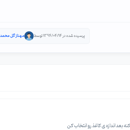
پرسیده شده در 1394/04/14 توسط
مهناز گل محمد