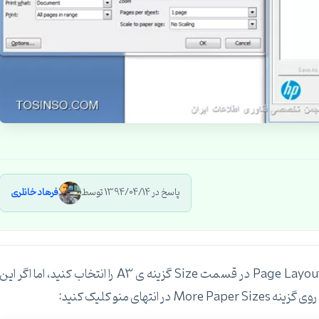
پاسخ در 1394/04/14 توسط
فرهاد خانلری
سلام دوست عزیز، برای این منظور کافیست از منوی Page Layout در قسمت Size گزینه ی A3 را انتخاب کنید، اما اگر این
ی منو کلیک کنید: