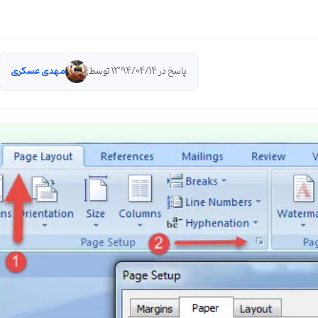
پاسخ در 1394/04/14 توسط
مهدی عسکری