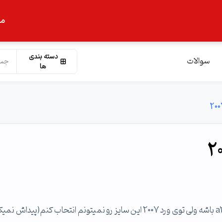
ما
دسته بندی
سوالات
ها
من میخوام توی ورد یه چارت سازمانی بکشم که توی کاغذ a3 باشه ولی توی ورد 2007 این سایز رو نمیتونم انتحاب کنم(پید