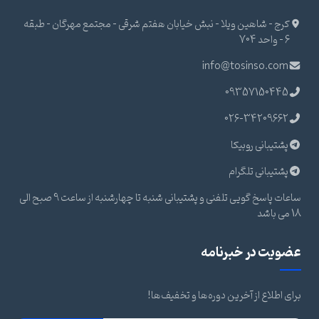
کرج - شاهین ویلا - نبش خیابان هفتم شرقی - مجتمع مهرگان - طبقه
6 - واحد 704
info@tosinso.com
09357150445
026-34209662
پشتیبانی روبیکا
پشتیبانی تلگرام
ساعات پاسخ گویی تلفنی و پشتیبانی شنبه تا چهارشنبه از ساعت 9 صبح الی
18 می باشد
عضویت در خبرنامه
برای اطلاع از آخرین دوره‌ها و تخفیف‌ها!