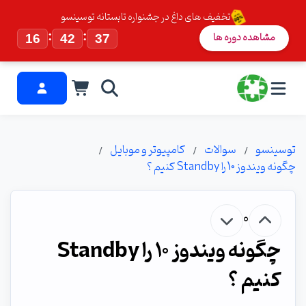
تخفیف های داغ در جشنواره تابستانه توسینسو
:
:
مشاهده دوره ها
16
42
37
توسینسو
سوالات
کامپیوتر و موبایل
چگونه ویندوز 10 را Standby کنیم ؟
0
چگونه ویندوز 10 را Standby
کنیم ؟