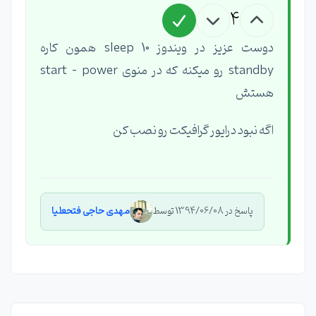
4
دوست عزیز در ویندوز 10 sleep همون کاره
standby رو میکنه که در منوی start - power
هستش
اگه نبود درایور گرافیکت رو نصب کن
پاسخ در 1394/06/08 توسط
مهدی حاجی فتحعلیا