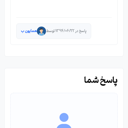
پاسخ در 1394/06/22 توسط
همایون ب
پاسخ شما