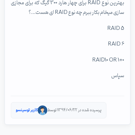
بهترین نوع RAID برای چهار هارد 300 گیگ که برای مجازی
سازی میخام بکار ببرم چه نوع RAID ای هست...؟
RAID 5
RAID 6
RAID10 OR 1+0
سپاس
پرسیده شده در 1394/06/22 توسط
کاربر توسینسو