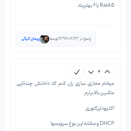
Raid 5 یا 6 بهترینه.
پاسخ در 1394/06/23 توسط
پیمان کیائی
0
میخام مجازی سازی ران کنم که داخلش چندتایی
ماشین بالا بیارم.
اکتیودایرکتوری
DHCP و مشابه این نوغ سرویسها