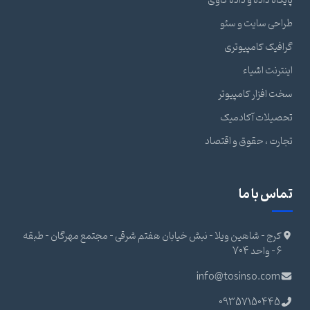
پایگاه داده و داده کاوی
طراحی سایت و سئو
گرافیک کامپیوتری
اینترنت اشیاء
سخت افزار کامپیوتر
تحصیلات آکادمیک
تجارت ، حقوق و اقتصاد
تماس با ما
کرج - شاهین ویلا - نبش خیابان هفتم شرقی - مجتمع مهرگان - طبقه
6 - واحد 704
info@tosinso.com
09357150445