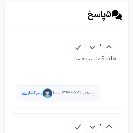
5
پاسخ
1
Raid 5 مناسب هست
پاسخ در 1394/07/13 توسط
یاسر کشاورزی
1