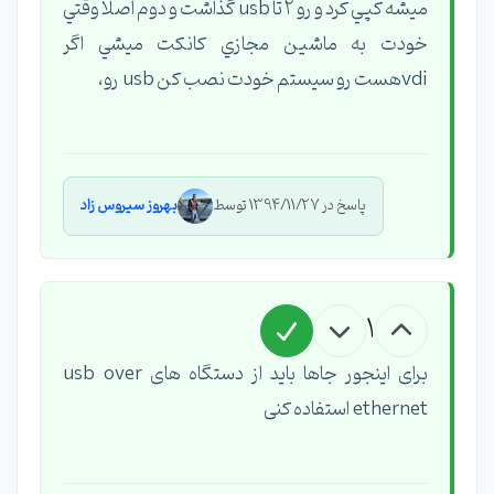
ميشه كپي كرد و رو ٢ تا usb گذاشت و دوم اصلا وقتي
خودت به ماشين مجازي كانكت ميشي اگر
vdiهست رو سيستم خودت نصب كن usb رو،
پاسخ در 1394/11/27 توسط
بهروز سیروس زاد
1
برای اینجور جاها باید از دستگاه های usb over
ethernet استفاده کنی