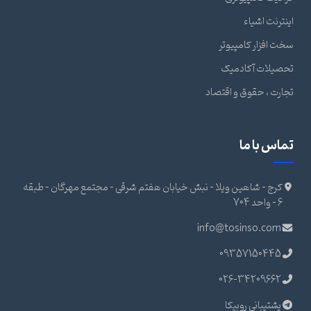
اینترنت اشیاء
سخت افزار کامپیوتر
تحصیلات آکادمیک
تجارت ، حقوق و اقتصاد
تماس با ما
کرج - شاهین ویلا - نبش خیابان هفتم شرقی - مجتمع مهرگان - طبقه
6 - واحد 704
info@tosinso.com
09357150445
026-34209662
پشتیبانی روبیکا