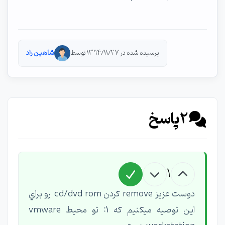
پرسیده شده در 1394/11/27 توسط
شاهین راد
2
پاسخ
1
دوست عزيز remove كردن cd/dvd rom رو براي
اين توصيه ميكنيم كه 1: تو محيط vmware