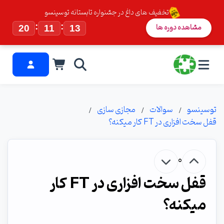
تخفیف های داغ در جشنواره تابستانه توسینسو
:
:
مشاهده دوره ها
20
11
12
توسینسو
سوالات
مجازی سازی
قفل سخت افزاری در FT کار میکنه؟
0
قفل سخت افزاری در FT کار
میکنه؟