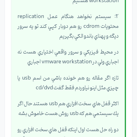
workstation هستيم
2: سيستم نخواهد هنگام عمل replication
محتويات cdrom رو هم دوبار كپي كند تو يه سرور
ديگه و پهناي باندو الكي بگيريم
در محيط فيزيكي و سرور واقعي اختياري هست نه
اجباري ولي در vmware workstation اجباري
تازه اگر مقاله رو هم خونده باشي من اسم usb يا
چيزي مثل اينو نياوردم فقط گفت cd/dvd
اكثر قفل هاي سخت افزاري هم usb هستند حال اگر
يك سيستمي هم كه usb روش هست خاموش بشه
دو راه حل هست اول اينكه قفل هاي سخت افزاري رو