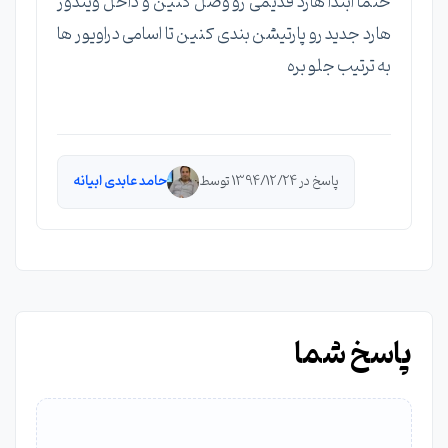
حتما ابتدا هارد قدیمی رو وصل کنین و داخل ویندوز
هارد جدید رو پارتیشن بندی کنین تا اسامی دراویور ها
به ترتیب جلو بره
پاسخ در 1394/12/24 توسط
حامد عابدی ابیانه
پاسخ شما