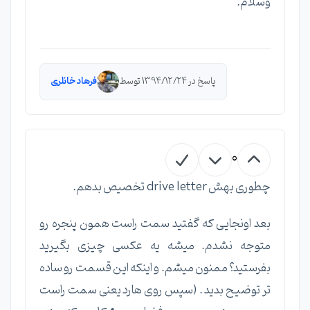
وسلام.
پاسخ در 1394/12/24 توسط
فرهاد خانلری
0
چطوری بهش drive letter تخصیص بدهم.
بعد اونجایی که گفتید سمت راست همون پنجره رو
متوجه نشدم. میشه یه عکسی چیزی بگیرید
بفرستید؟ ممنون میشم. و اینکه این قسمت رو ساده
تر توضیح بدید . (سپس روی هارد یعنی سمت راست