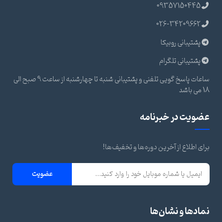
09357150445
026-34209662
پشتیبانی روبیکا
پشتیبانی تلگرام
ساعات پاسخ گویی تلفنی و پشتیبانی شنبه تا چهارشنبه از ساعت 9 صبح الی
18 می باشد
عضویت در خبرنامه
برای اطلاع از آخرین دوره‌ها و تخفیف‌ها!
عضویت
نمادها و نشان‌ها