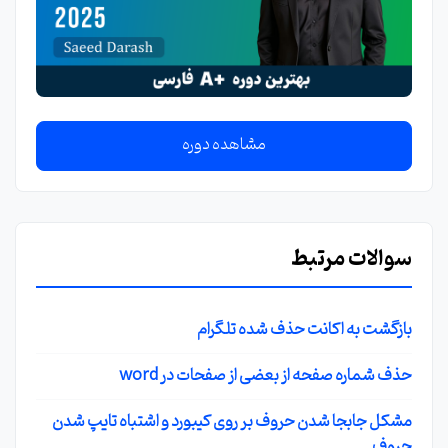
مشاهده دوره
سوالات مرتبط
بازگشت به اکانت حذف شده تلگرام
حذف شماره صفحه از بعضی از صفحات در word
مشکل جابجا شدن حروف بر روی کیبورد و اشتباه تایپ شدن
حروف