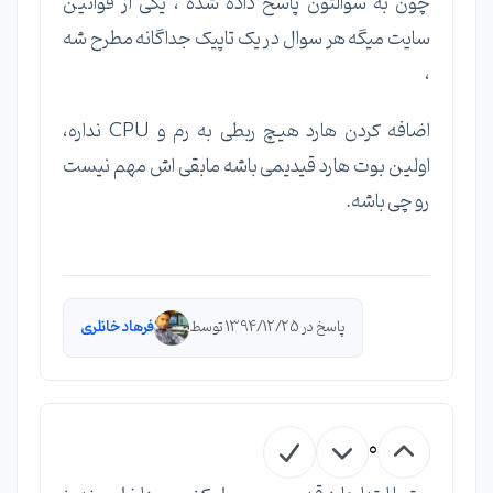
چون به سوالتون پاسخ داده شده ، یکی از قوانین
سایت میگه هر سوال در یک تاپیک جداگانه مطرح شه
،
اضافه کردن هارد هیچ ربطی به رم و CPU نداره،
اولین بوت هارد قیدیمی باشه مابقی اش مهم نیست
رو چی باشه.
پاسخ در 1394/12/25 توسط
فرهاد خانلری
0