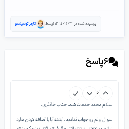
پرسیده شده در 1394/12/24 توسط
کاربر توسینسو
6
پاسخ
0
سلام مجدد خدمت شما جناب خانلری.
سوال اولم رو جواب ندادید . اینکه آیا با اضافه کردن هارد
نیازی به cpu , ram بالاتر و گرافیک بالاتر ندارم؟ و اینکه