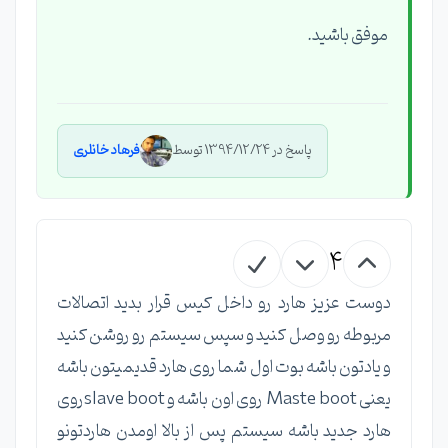
موفق باشید.
پاسخ در 1394/12/24 توسط
فرهاد خانلری
4
دوست عزیز هارد رو داخل کیس قرار بدید اتصالات
مربوطه رو وصل کنید و سپس سیستم رو روشن کنید
و یادتون باشه بوت اول شما روی هارد قدیمیتون باشه
یعنی Maste boot روی اون باشه و slave bootروی
هارد جدید باشه سیستم پس از بالا اومدن هاردتونو