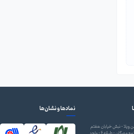
نمادها و نشان‌ها
 ویلا - نبش خیابان هفتم
شرقی - مجتمع مهرگان - طبقه 6 - واحد