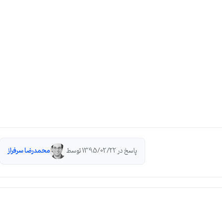
پاسخ در 1395/02/22 توسط
محمدرضا سرفراز