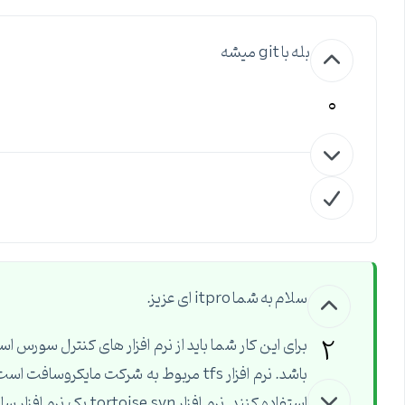
بله با git میشه
0
سلام به شما itpro ای عزیز.
2
استفاده کنند. نرم افزا