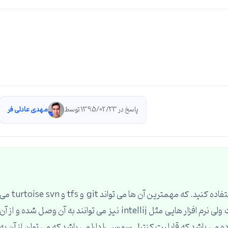
پاسخ در 1395/02/23 توسط
مهدی عادلی فر
برای این کار شما باید از نرم افزار های کنترل سورس استفاده کنید. که مهمترین آن ها می تواند git و tfs و urtoise svn
باشد. نرم افزار tfs مربوط به شرکت مایکروسافت است ولی نرم افزار هایی مثل intellij نیز می توانند به آن وصل شده و از آن
ر tortoise svn یک نرم افزار ساده می باشد که قابلیت کنترل سورس را دارا می باشد که می توان از آن به