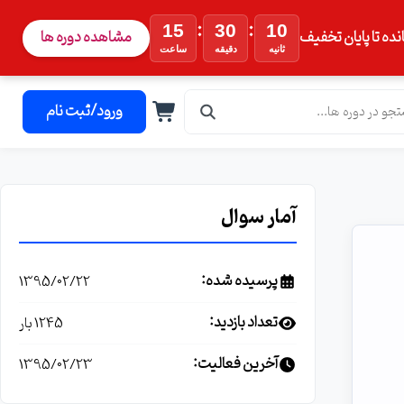
:
:
15
30
09
نده تا پایان تخفیف
مشاهده دوره ها
ثانیه
دقیقه
ساعت
ورود/ثبت نام
آمار سوال
پرسیده شده:
1395/02/22
تعداد بازدید:
1245 بار
آخرین فعالیت:
1395/02/23