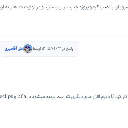
روی یک کامپیوتر که همیشه روشن باشد هم نسخه سرور ان را نصب کره و پروژه جدید در ان بسازید و در نهایت vs ها را به ا
پاسخ در 1395/02/22 توسط
علی آقامیری
درباره اندروید استدیو که فهمیدم چطور میشه گروهی کار کرد آیا با نرم افزار های دیگری که اسم بردید میشود در b4a و lips