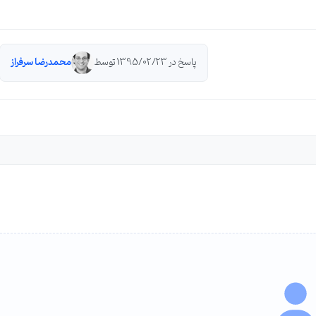
پاسخ در 1395/02/23 توسط
محمدرضا سرفراز