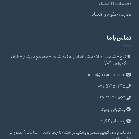
تحصیلات آکادمیک
تجارت ، حقوق و اقتصاد
تماس با ما
کرج - شاهین ویلا - نبش خیابان هفتم شرقی - مجتمع مهرگان - طبقه
6 - واحد 704
info@tosinso.com
09357150445
026-34209662
پشتیبانی روبیکا
پشتیبانی تلگرام
ساعات پاسخ گویی تلفنی و پشتیبانی شنبه تا چهارشنبه از ساعت 9 صبح الی