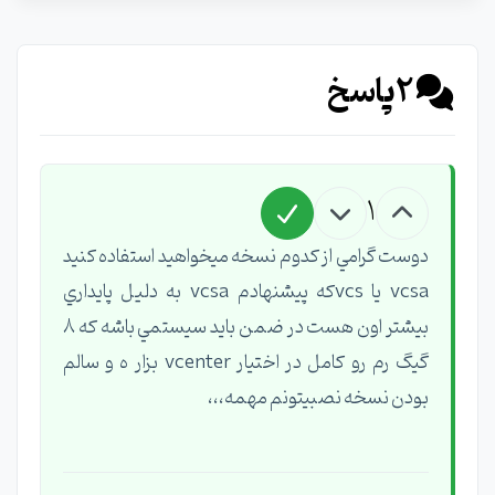
2
پاسخ
1
دوست گرامي از كدوم نسخه ميخواهيد استفاده كنيد
vcsa يا vcsكه پيشنهادم vcsa به دليل پايداري
بيشتر اون هست در ضمن بايد سيستمي باشه كه ٨
گيگ رم رو كامل در اختيار vcenter بزار ه و سالم
بودن نسخه نصبيتونم مهمه،،،