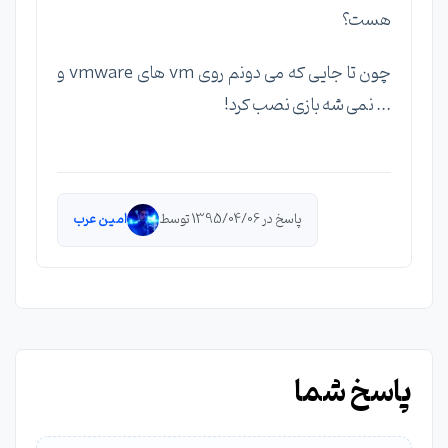
هست؟
چون تا جایی که می دونم روی vm های vmware و
... نمی شه بازی نصب کرد!
پاسخ در 1395/04/06 توسط
امین عرب
پاسخ شما