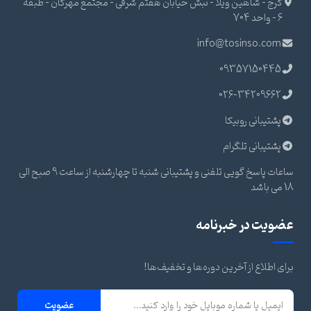
کرج - شاهین ویلا - نبش خیابان هفتم شرقی - مجتمع مهرگان - طبقه
6 - واحد 704
info@tosinso.com
09357150445
026-34209662
پشتیبانی روبیکا
پشتیبانی تلگرام
ساعات پاسخ گویی تلفنی و پشتیبانی شنبه تا چهارشنبه از ساعت 9 صبح الی
18 می باشد
عضویت در خبرنامه
برای اطلاع از آخرین دوره‌ها و تخفیف‌ها!
عضویت