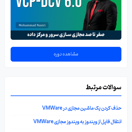
مشاهده دوره
سوالات مرتبط
حذف کردن یک ماشین مجازی در VMWare
انتقال فایل از ویندوز به ویندوز مجازی VMWare