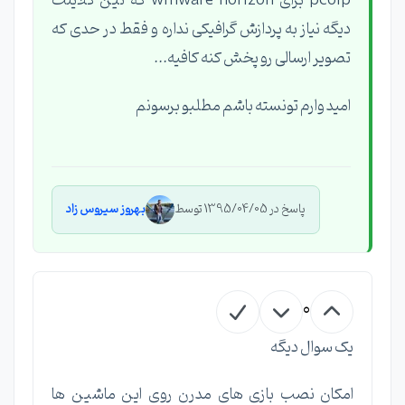
pcoip برای wmware horizon که تین کلاینت
دیگه نیاز به پردازش گرافیکی نداره و فقط در حدی که
تصویر ارسالی رو پخش کنه کافیه...
امید وارم تونسته باشم مطلبو برسونم
پاسخ در 1395/04/05 توسط
بهروز سیروس زاد
0
یک سوال دیگه
امکان نصب بازی های مدرن روی این ماشین ها