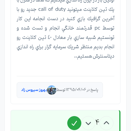
اولين بار در ايران راه اندازي ميكنيم كه شما در منزل با
يك تين كلاينت ميتونيد call of duty جديد رو با
آخرين گرافيك بازي كنيد در دست انجامه اين كار
توسط pc قدرتمند خانگي انجام و تست شده و
تونستيم شبيه سازي بار معادل ٤٠ تين كلاينت رو
انجام بديم منتظر شريك سرمايه گزار براي راه اندازي
ديتاسنترش هستيم،،
پاسخ در 1395/04/06 توسط
بهروز سیروس زاد
4