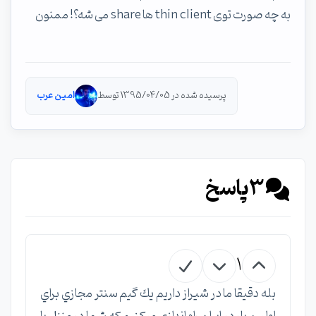
به چه صورت توی thin client ها share می شه؟! ممنون
پرسیده شده در 1395/04/05 توسط
امین عرب
3
پاسخ
1
بله دقيقا ما در شيراز داريم يك گيم سنتر مجازي براي