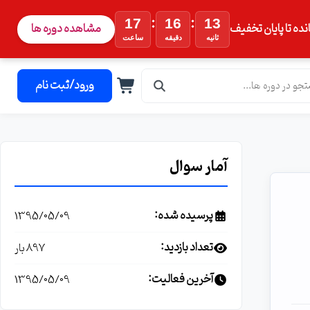
:
:
17
16
12
نده تا پایان تخفیف
مشاهده دوره ها
ثانیه
دقیقه
ساعت
ورود/ثبت نام
آمار سوال
پرسیده شده:
1395/05/09
تعداد بازدید:
897 بار
آخرین فعالیت:
1395/05/09