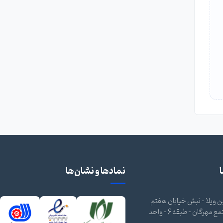
نمادها و نشان‌ها
 ویلا - نبش خیابان هفتم
شرقی - مجتمع مهرگان - طبقه 6 - واحد