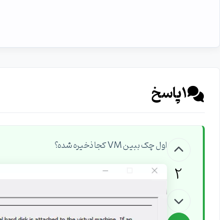
1
پاسخ
اول چک ببین VM کجا ذخیره شده؟
2