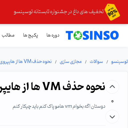
تخفیف های داغ در جشنواره تابستانه توسینسو
دوره ها
پکیج ها
مطالب
توسینسو
سوالات
مجازی سازی
نحوه حذف VM ها از هایپروی
نحوه حذف VM ها از هایپروی
0
دوستان اگه بخوام vm هامو پاک کنم باید چیکار کنم