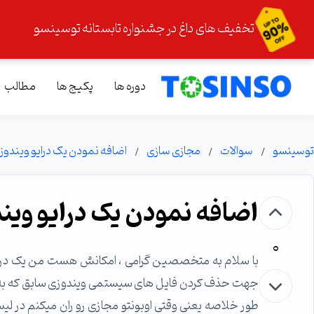
تخفیف های داغ در جشنواره تابستانه توسینسو
دوره ها
پکیج ها
مطالب
توسینسو
سوالات
مجازی سازی
اضافه نمودن یک درایو ویندوز 
اضافه نمودن یک درایو ویند
0
جهت حذف کردن فایل های سیستمی ویندوزی سابق که به ط
طور خلاصه یعنی وقتی اوبونتو مجازی رو ران میکنم در ل