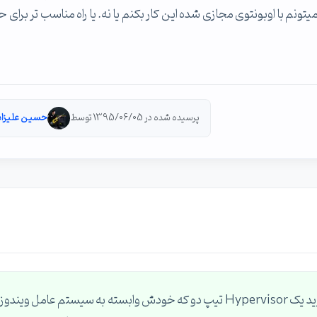
نم با اوبونتوی مجازی شده این کار بکنم یا نه. یا راه مناسب تر برای 
پرسیده شده در 1395/06/05 توسط
حسین علیزاد
ITPRO ی عزیز جواب شما قطعا خیر هست ، شما دارید یک Hypervisor تیپ دو که خودش وابسته به سیستم عامل ویندوز