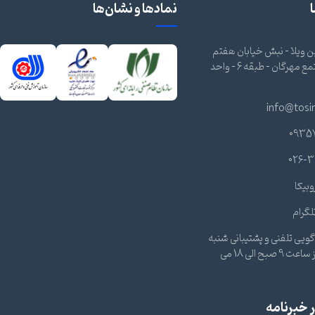
نمادها و نشان‌ها
 ویلا - نبش خیابان هفتم
شرقی - مجتمع مهرگان - طبقه 6 - واحد
info@tosi
0935
026-3
وبیکا
لگرام
ویی تلفنی و پشتیبانی شنبه
تا چهارشنبه از ساعت 9 صبح الی 18 می
خبرنامه