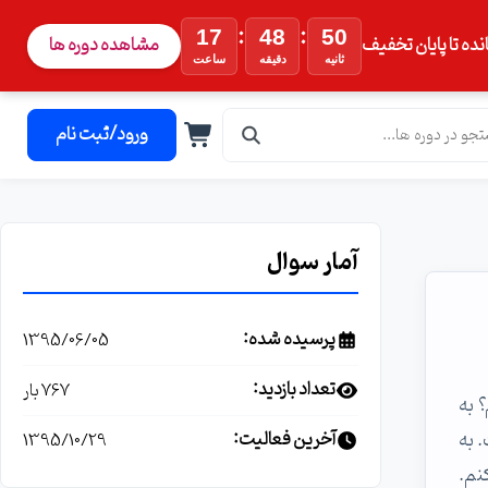
:
:
17
48
50
نده تا پایان تخفیف
مشاهده دوره ها
ثانیه
دقیقه
ساعت
ورود/ثبت نام
آمار سوال
پرسیده شده:
1395/06/05
تعداد بازدید:
767 بار
 در vmware ورژن 9 اتصال کنم؟ به
 به
آخرین فعالیت:
1395/10/29
نم.