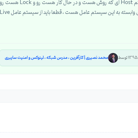
هست رو میخاین اجبار کنید که بیاد فایل های سیستم Host ای که روش هست و در حال کار هست رو و Lock هست ر
دستکاری کنه ، منطقی هست که نمیشه چون خودش وابسته به این سیستم عامل هست ، قطعا باید از سیستم عامل e
محمد نصیری | کارآفرین ، مدرس شبکه ، لینوکس و امنیت سایبری