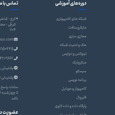
دوره‌های آموزشی
تماس با ما
شبکه های کامپیوتری
کرج - شاهین
مایکروسافت
704
مجازی سازی
nso.com
هک و امنیت شبکه
7150445
لینوکس و دواپس
4209662
میکروتیک
پشتیبانی ر
سیسکو
پشتیبانی ت
برنامه نویسی
ساعات پاسخ گ
کامپیوتر و موبایل
فایروال
باشد
پایگاه داده و داده کاوی
عضویت در 
طراحی سایت و سئو