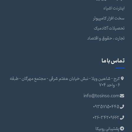
اینترنت اشیاء
سخت افزار کامپیوتر
تحصیلات آکادمیک
تجارت ، حقوق و اقتصاد
تماس با ما
کرج - شاهین ویلا - نبش خیابان هفتم شرقی - مجتمع مهرگان - طبقه
6 - واحد 704
info@tosinso.com
09357150445
026-34209662
پشتیبانی روبیکا