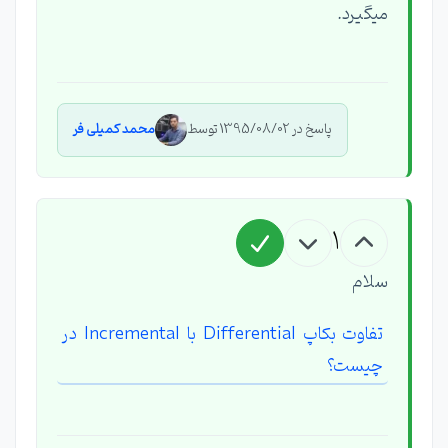
میگیرد.
پاسخ در 1395/08/02 توسط
محمد کمیلی فر
1
سلام
تفاوت بکاپ Differential با Incremental در
چیست؟