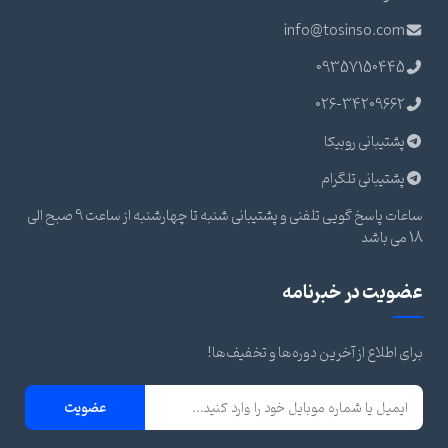
info@tosinso.com
09357150445
026-34209662
پشتیبانی روبیکا
پشتیبانی تلگرام
ساعات پاسخ گویی تلفنی و پشتیبانی شنبه تا چهارشنبه از ساعت 9 صبح الی
18 می باشد
عضویت در خبرنامه
برای اطلاع از آخرین دوره‌ها و تخفیف‌ها!
عضویت